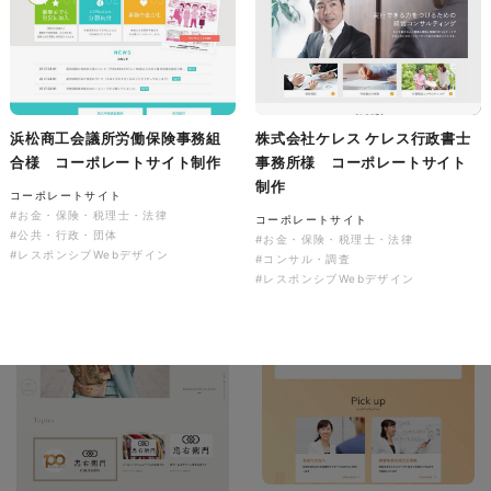
株式会社バスコフーズ様
FRUITFRUIT SNACK パッケ
ージデザイン
浜松商工会議所労働保険事務組
株式会社ケレス ケレス行政書士
パッケージ
#食品・飲食
合様 コーポレートサイト制作
事務所様 コーポレートサイト
#パッケージデザイン
制作
#グラフィックデザイン
コーポレートサイト
#お金・保険・税理士・法律
コーポレートサイト
#公共・行政・団体
#お金・保険・税理士・法律
#レスポンシブWebデザイン
#コンサル・調査
#レスポンシブWebデザイン