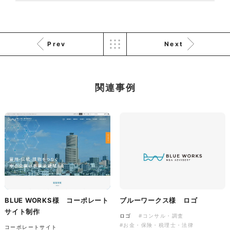
株式会社KDK様 コーポレート
Prev
Next
サイト制作
コーポレートサイト
#メーカー・製造業・工業・インフ
ラ
杉野屋様 立春大福チラシ
関連事例
#HTML/CSSコーディング
印刷物
#食品・飲食
#チラシ
#レスポンシブWebデザイン
BLUE WORKS様 コーポレート
ブルーワークス様 ロゴ
株式会社三共様 さんきょちゃ
サイト制作
ロゴ
#コンサル・調査
んぬいぐるみ
#お金・保険・税理士・法律
コーポレートサイト