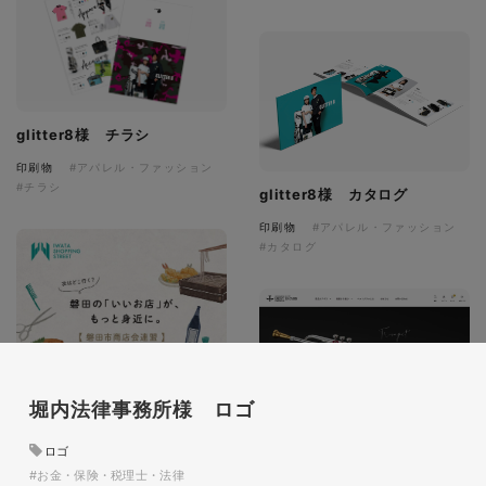
glitter8様 チラシ
印刷物
#アパレル・ファッション
#チラシ
glitter8様 カタログ
印刷物
#アパレル・ファッション
#カタログ
堀内法律事務所様 ロゴ
ロゴ
#お金・保険・税理士・法律