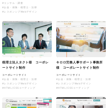
株式会社三共様 会社案内パン
イラスト・キャラクター
#コンサル・調査
フレット
#イラスト
#エコ・環境
#お金・保険・税理士・法律
#ぬいぐるみ
#レスポンシブWebデザイン
印刷物
#産業廃棄物処理業
#イラスト
#エコ・環境
株式会社三共様 ドリップコー
税理士法人タクト様 コーポレ
キロロ労務人事サポート事務所
ヒーパッケージ
ートサイト制作
様 コーポレートサイト制作
ノベルティ
#産業廃棄物処理業
コーポレートサイト
コーポレートサイト
#イラスト
#エコ・環境
#お金・保険・税理士・法律
#お金・保険・税理士・法律
#レスポンシブWebデザイン
#レスポンシブWebデザイン
#HTML/CSSコーディング
#HTML/CSSコーディング