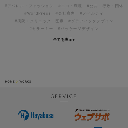
#アパレル・ファッション
#エコ・環境
#公共・行政・団体
#WordPress
#会社案内
#ノベルティ
#病院・クリニック・医療
#グラフィックデザイン
#カラーミー
#パッケージデザイン
全てを表示
+
HOME
WORKS
SERVICE