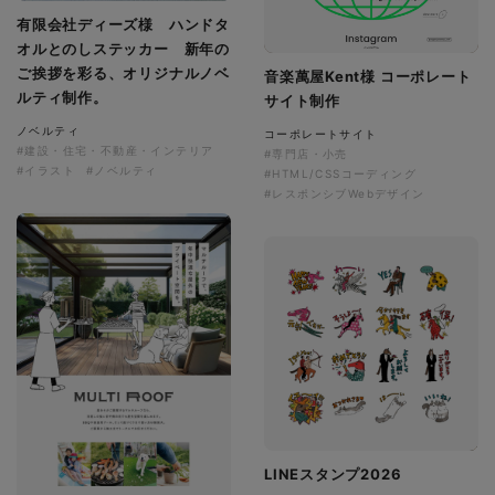
有限会社ディーズ様 ハンドタ
オルとのしステッカー 新年の
ご挨拶を彩る、オリジナルノベ
音楽萬屋Kent様 コーポレート
ルティ制作。
サイト制作
ノベルティ
コーポレートサイト
#建設・住宅・不動産・インテリア
#専門店・小売
#イラスト
#ノベルティ
#HTML/CSSコーディング
#レスポンシブWebデザイン
LINEスタンプ2026