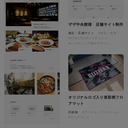
ザザ中央館様 店舗サイト制作
施設・店舗サイト
#食品・飲食
#HTML/CSSコーディング
#レスポンシブWebデザイン
オリジナルロゴ入り迷彩柄フロ
アマット
印刷物
#アパレル・ファッション
#フロアマット