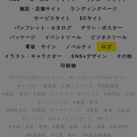
施設・店舗サイト
ランディングページ
サービスサイト
ECサイト
パンフレット・カタログ
チラシ・ポスター
パッケージ
イベントツール
ビジネスツール
看板・サイン
ノベルティ
ロゴ
イラスト・キャラクター
SNS×デザイン
その他
印刷物
#HTML/CSSコーディング
#レスポンシブWebデザイン
#メーカー・製造業・工業・インフラ
#写真撮影
#建設・住宅・不動産・インテリア
#イラスト
#専門店・小売
#パンフレット
#食品・飲食
#制作会社・代理店・マーケティング
#美容・健康・化粧品
#イベント
#ショッピングサイト
#チラシ
#学校・保育・教育
#農園・牧場・自然・漁業
#採用PR
#動画撮影
#介護・福祉
#動画企画編集