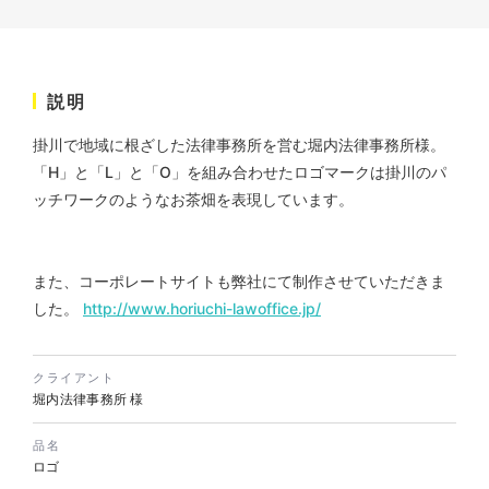
説明
掛川で地域に根ざした法律事務所を営む堀内法律事務所様。
「H」と「L」と「O」を組み合わせたロゴマークは掛川のパ
株式会社ベストブラス様 EC
ッチワークのようなお茶畑を表現しています。
サイト制作
ECサイト
#HTML/CSSコーディング
また、コーポレートサイトも弊社にて制作させていただきま
#レスポンシブWebデザイン
#Shopify
した。
http://www.horiuchi-lawoffice.jp/
クライアント
堀内法律事務所 様
品名
ロゴ