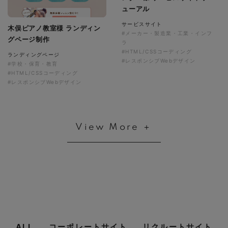
ューアル
サービスサイト
木俣ピアノ教室様 ランディン
#メーカー・製造業・工業・インフ
グページ制作
ラ
#HTML/CSSコーディング
ランディングページ
#レスポンシブWebデザイン
#学校・保育・教育
#HTML/CSSコーディング
#レスポンシブWebデザイン
View More ＋
ALL
コーポレートサイト
リクルートサイト