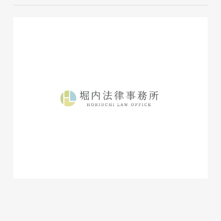
磐田商工会議所様 磐田市商店
会連盟チラシ
印刷物
#公共・行政・団体
#磐田
#チラシ