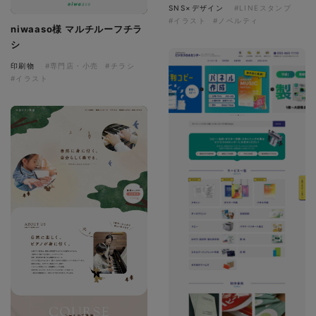
SNS×デザイン
#LINEスタンプ
#イラスト
#ノベルティ
niwaaso様 マルチルーフチラ
シ
印刷物
#専門店・小売
#チラシ
#イラスト