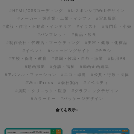
#HTML/CSSコーディング
#レスポンシブWebデザイン
#メーカー・製造業・工業・インフラ
#写真撮影
#建設・住宅・不動産・インテリア
#イラスト
#専門店・小売
#パンフレット
#食品・飲食
#制作会社・代理店・マーケティング
#美容・健康・化粧品
#イベント
#ショッピングサイト
#チラシ
#学校・保育・教育
#農園・牧場・自然・漁業
#採用PR
#動画撮影
#介護・福祉
#動画企画編集
#アパレル・ファッション
#エコ・環境
#公共・行政・団体
#WordPress
#会社案内
#ノベルティ
#病院・クリニック・医療
#グラフィックデザイン
#カラーミー
#パッケージデザイン
全てを表示
+