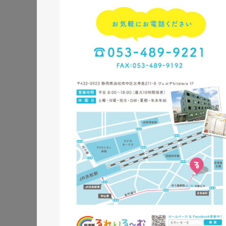
株式会社三共様 ランデ
ランディングページ
#エ
#レスポンシブWebデザイン