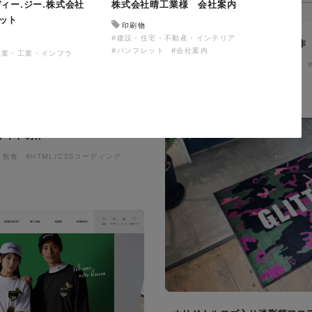
ィー.ジー.株式会社
株式会社晴工業様 会社案内
ット
印刷物
#建設・住宅・不動産・インテリア
ザザ中央館様 店舗サイト制作
#パンフレット
#会社案内
造業・工業・インフラ
施設・店舗サイト
#食品・飲食
#レスポンシブWebデザイン
サイト制作
・飲食
#HTML/CSSコーディング