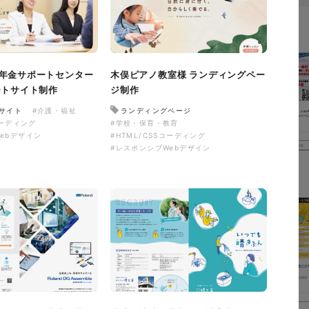
年金サポートセンター
木俣ピアノ教室様 ランディングペー
ートサイト制作
ジ制作
サイト
#介護・福祉
ランディングページ
コーディング
#学校・保育・教育
ebデザイン
#HTML/CSSコーディング
#レスポンシブWebデザイン