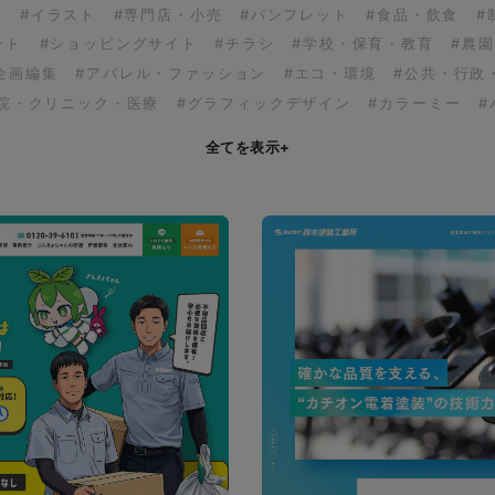
ア
#イラスト
#専門店・小売
#パンフレット
#食品・飲食
#
ント
#ショッピングサイト
#チラシ
#学校・保育・教育
#農
企画編集
#アパレル・ファッション
#エコ・環境
#公共・行政
病院・クリニック・医療
#グラフィックデザイン
#カラーミー
#
全てを表示
+