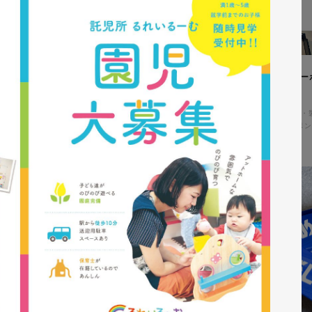
ィングページ制作
株式会社鈴木塗装工業所様 コー
アル
コ・環境
#HTML/CSSコーディング
コーポレートサイト
#メーカー・
#HTML/CSSコーディング
#レスポン