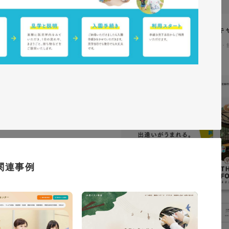
イタヤマチバル様 イメージキ
イラスト・キャラクター
#食品・
テム「ウェブサポ」 サービスサ
通信・テクノロジー
#レスポンシブWebデザイン
関連事例