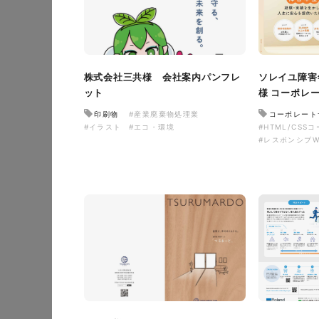
株式会社三共様 会社案内パンフレ
ソレイユ障害
ット
様 コーポレ
印刷物
#産業廃棄物処理業
コーポレート
#イラスト
#エコ・環境
#HTML/CSS
#レスポンシブW