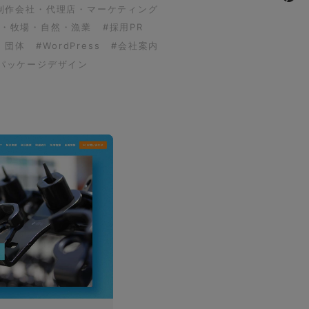
制作会社・代理店・マーケティング
園・牧場・自然・漁業
#採用PR
・団体
#WordPress
#会社案内
パッケージデザイン