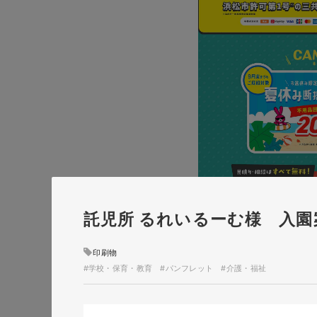
託児所 るれいるーむ様 入
印刷物
#学校・保育・教育
#パンフレット
#介護・福祉