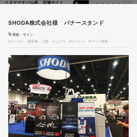
イタヤマチバル様 店舗サイト
制作
施設・店舗サイト
#食品・飲食
SHODA株式会社様 バナースタンド
#HTML/CSSコーディング
#レスポンシブWebデザイン
看板・サイン
#メーカー・製造業・工業・インフラ
#イベント
#ブース装飾
glitter8様 スタンドバナー
印刷物
#アパレル・ファッション
#スタンドバナー