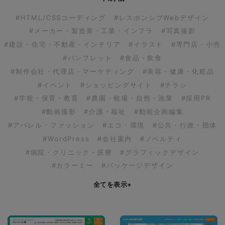
#HTML/CSSコーディング
#レスポンシブWebデザイン
#メーカー・製造業・工業・インフラ
#写真撮影
#建設・住宅・不動産・インテリア
#イラスト
#専門店・小売
#パンフレット
#食品・飲食
#制作会社・代理店・マーケティング
#美容・健康・化粧品
#イベント
#ショッピングサイト
#チラシ
#学校・保育・教育
#農園・牧場・自然・漁業
#採用PR
#動画撮影
#介護・福祉
#動画企画編集
#アパレル・ファッション
#エコ・環境
#公共・行政・団体
#WordPress
#会社案内
#ノベルティ
#病院・クリニック・医療
#グラフィックデザイン
#カラーミー
#パッケージデザイン
全てを表示
+