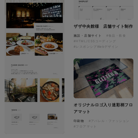
ザザ中央館様 店舗サイト制作
施設・店舗サイト
#食品・飲食
#HTML/CSSコーディング
#レスポンシブWebデザイン
オリジナルロゴ入り迷彩柄フロ
アマット
印刷物
#アパレル・ファッション
#フロアマット