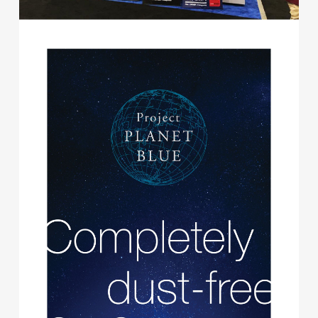
glitter8様 A4スタンドバナ
ー
印刷物
#アパレル・ファッション
#A4スタンドバナー
glitter8様 吹き出しPOP
glitter8様 ECサイト制作
印刷物
#アパレル・ファッション
#吹き出しPOP
ECサイト
#アパレル・ファッション
#HTML/CSSコーディング
#レスポンシブWebデザイン