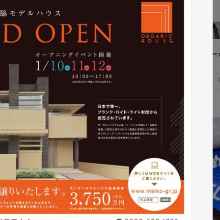
ィングページ制作
株式会社鈴木塗装工業所様 コー
アル
コ・環境
#HTML/CSSコーディング
コーポレートサイト
#メーカー・
#HTML/CSSコーディング
#レスポン