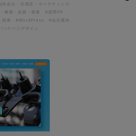
制作会社・代理店・マーケティング
園・牧場・自然・漁業
#採用PR
・団体
#WordPress
#会社案内
パッケージデザイン