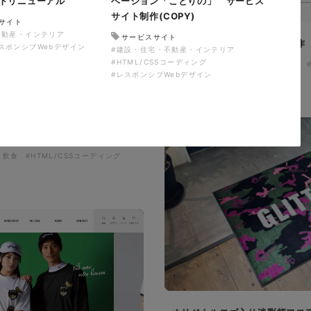
トリニューアル
ベーション「ことりの」 サービス
サイト制作(COPY)
サイト
不動産・インテリア
サービスサイト
ザザ中央館様 店舗サイト制作
スポンシブWebデザイン
#建設・住宅・不動産・インテリア
#HTML/CSSコーディング
施設・店舗サイト
#食品・飲食
#レスポンシブWebデザイン
#レスポンシブWebデザイン
サイト制作
・飲食
#HTML/CSSコーディング