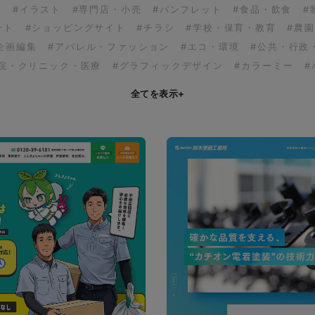
ア
#イラスト
#専門店・小売
#パンフレット
#食品・飲食
#
ント
#ショッピングサイト
#チラシ
#学校・保育・教育
#農
企画編集
#アパレル・ファッション
#エコ・環境
#公共・行政
病院・クリニック・医療
#グラフィックデザイン
#カラーミー
#
全てを表示
+