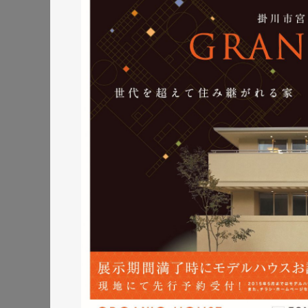
株式会社三共様 ランデ
ランディングページ
#エ
#レスポンシブWebデザイン