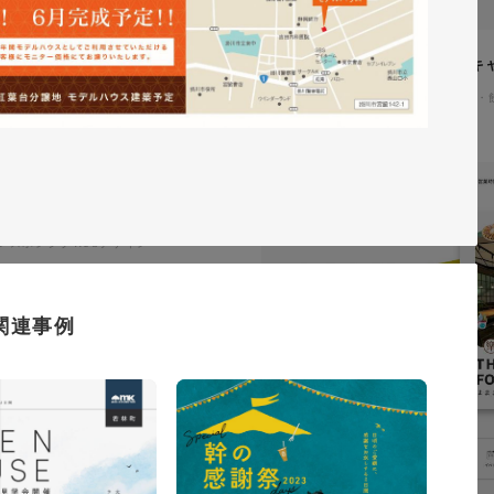
イタヤマチバル様 イメージキ
イラスト・キャラクター
#食品・
テム「ウェブサポ」 サービスサ
通信・テクノロジー
#レスポンシブWebデザイン
関連事例