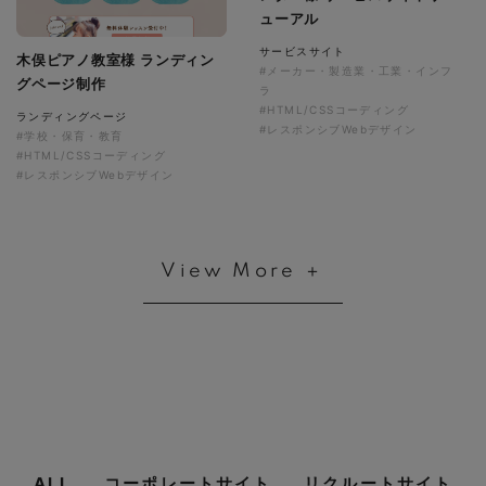
ューアル
サービスサイト
木俣ピアノ教室様 ランディン
#メーカー・製造業・工業・インフ
グページ制作
ラ
#HTML/CSSコーディング
ランディングページ
#レスポンシブWebデザイン
#学校・保育・教育
#HTML/CSSコーディング
#レスポンシブWebデザイン
View More ＋
ALL
コーポレートサイト
リクルートサイト