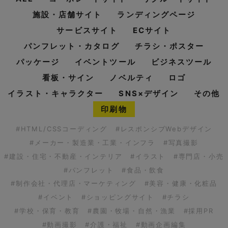
施設・店舗サイト
ランディングページ
サービスサイト
ECサイト
パンフレット・カタログ
チラシ・ポスター
パッケージ
イベントツール
ビジネスツール
看板・サイン
ノベルティ
ロゴ
イラスト・キャラクター
SNS×デザイン
その他
印刷物
#HTML/CSSコーディング
#レスポンシブWebデザイン
#メーカー・製造業・工業・インフラ
#写真撮影
#建設・住宅・不動産・インテリア
#イラスト
#専門店・小売
#パンフレット
#食品・飲食
#制作会社・代理店・マーケティング
#美容・健康・化粧品
#イベント
#ショッピングサイト
#チラシ
#学校・保育・教育
#農園・牧場・自然・漁業
#採用PR
#動画撮影
#介護・福祉
#動画企画編集