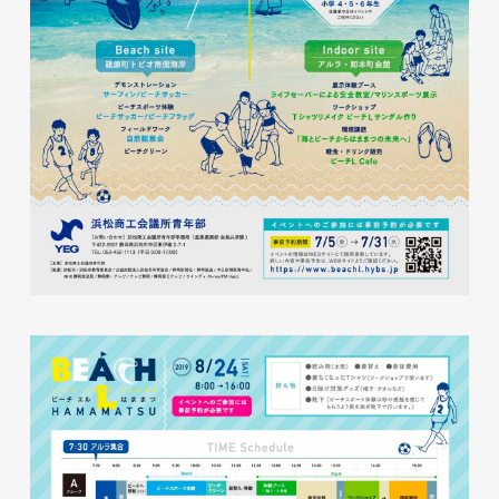
磐田商工会議所様 磐田市商店
会連盟チラシ
印刷物
#公共・行政・団体
#磐田
#チラシ