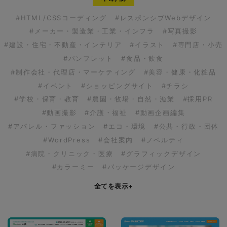
#HTML/CSSコーディング
#レスポンシブWebデザイン
#メーカー・製造業・工業・インフラ
#写真撮影
#建設・住宅・不動産・インテリア
#イラスト
#専門店・小売
#パンフレット
#食品・飲食
#制作会社・代理店・マーケティング
#美容・健康・化粧品
#イベント
#ショッピングサイト
#チラシ
#学校・保育・教育
#農園・牧場・自然・漁業
#採用PR
#動画撮影
#介護・福祉
#動画企画編集
#アパレル・ファッション
#エコ・環境
#公共・行政・団体
#WordPress
#会社案内
#ノベルティ
#病院・クリニック・医療
#グラフィックデザイン
#カラーミー
#パッケージデザイン
全てを表示
+