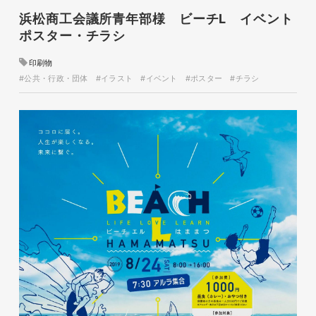
浜松商工会議所青年部様 ビーチL イベント
ポスター・チラシ
印刷物
#公共・行政・団体
#イラスト
#イベント
#ポスター
#チラシ
glitter8様 チラシ
印刷物
#アパレル・ファッション
#チラシ
glitter8様 カタログ
印刷物
#アパレル・ファッション
#カタログ