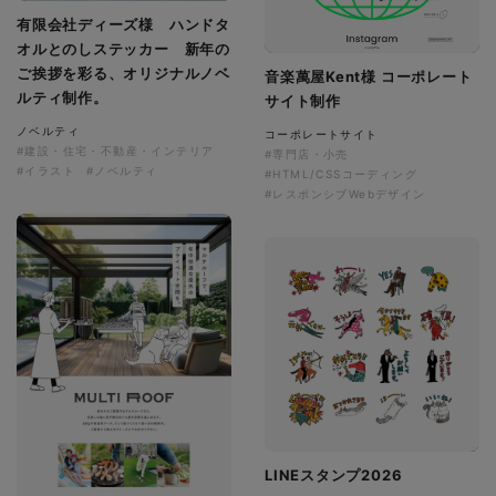
有限会社ディーズ様 ハンドタ
オルとのしステッカー 新年の
ご挨拶を彩る、オリジナルノベ
音楽萬屋Kent様 コーポレート
ルティ制作。
サイト制作
ノベルティ
コーポレートサイト
#建設・住宅・不動産・インテリア
#専門店・小売
#イラスト
#ノベルティ
#HTML/CSSコーディング
#レスポンシブWebデザイン
LINEスタンプ2026