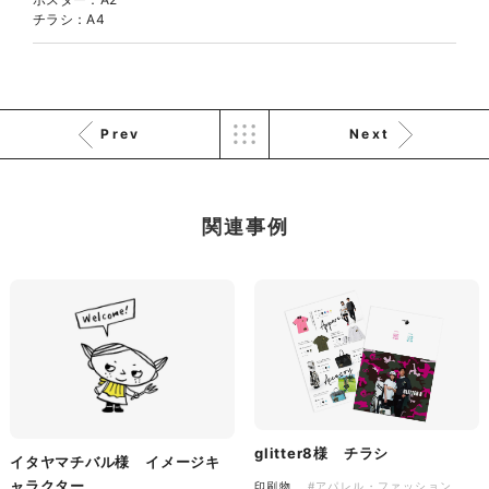
株式会社三共様 会社案内パン
イラスト・キャラクター
チラシ：A4
フレット
#イラスト
#エコ・環境
#ぬいぐるみ
印刷物
#産業廃棄物処理業
#イラスト
#エコ・環境
Prev
Next
関連事例
株式会社三共様 ドリップコー
ヒーパッケージ
ノベルティ
#産業廃棄物処理業
#イラスト
#エコ・環境
glitter8様 チラシ
イタヤマチバル様 イメージキ
ャラクター
印刷物
#アパレル・ファッション