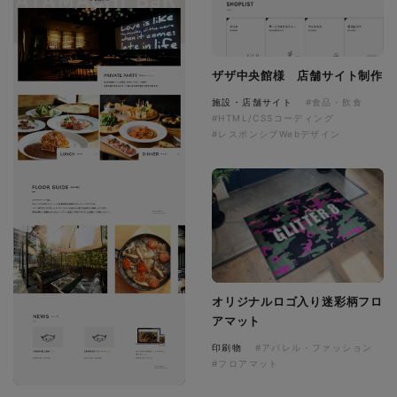
ザザ中央館様 店舗サイト制作
施設・店舗サイト
#食品・飲食
#HTML/CSSコーディング
#レスポンシブWebデザイン
オリジナルロゴ入り迷彩柄フロ
アマット
印刷物
#アパレル・ファッション
#フロアマット