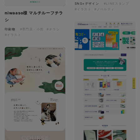
SNS×デザイン
#LINEスタンプ
#イラスト
#ノベルティ
niwaaso様 マルチルーフチラ
シ
印刷物
#専門店・小売
#チラシ
#イラスト