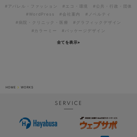
#アパレル・ファッション
#エコ・環境
#公共・行政・団体
#WordPress
#会社案内
#ノベルティ
#病院・クリニック・医療
#グラフィックデザイン
#カラーミー
#パッケージデザイン
全てを表示
+
HOME
WORKS
SERVICE