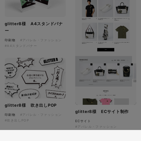
glitter8様 A4スタンドバナ
ー
印刷物
#アパレル・ファッション
#A4スタンドバナー
glitter8様 吹き出しPOP
glitter8様 ECサイト制作
印刷物
#アパレル・ファッション
#吹き出しPOP
ECサイト
#アパレル・ファッション
#HTML/CSSコーディング
#レスポンシブWebデザイン