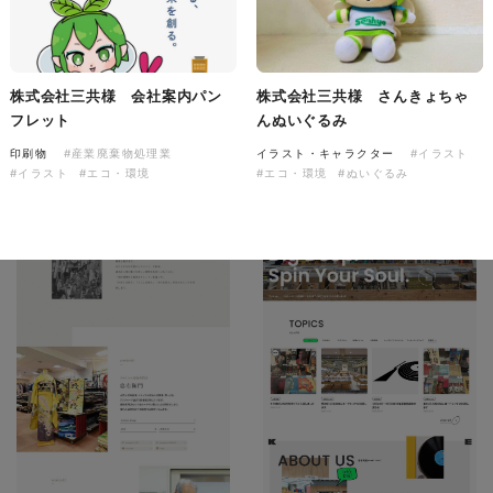
ソレイユ障害年金サポートセン
ター様 コーポレートサイト制
作
株式会社三共様 会社案内パン
株式会社三共様 さんきょちゃ
コーポレートサイト
#介護・福祉
#HTML/CSSコーディング
フレット
んぬいぐるみ
#レスポンシブWebデザイン
印刷物
#産業廃棄物処理業
イラスト・キャラクター
#イラスト
#イラスト
#エコ・環境
#エコ・環境
#ぬいぐるみ