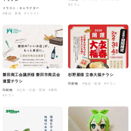
#チラシ
イラスト・キャラクター
#食品・飲食
#イラスト
株式会社バスコフーズ様
FRUITFRUIT SNACK パッケ
ージデザイン
パッケージ
#食品・飲食
#パッケージデザイン
#グラフィックデザイン
磐田商工会議所様 磐田市商店会
杉野屋様 立春大福チラシ
連盟チラシ
印刷物
#食品・飲食
#チラシ
印刷物
#公共・行政・団体
#磐田
#チラシ