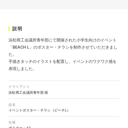
株式会社KDK様 コーポレート
サイト制作
説明
コーポレートサイト
浜松商工会議所青年部にて開催された小学生向けのイベント
#メーカー・製造業・工業・インフ
ラ
杉野屋様 立春大福チラシ
「BEACH L」のポスター・チラシを制作させていただきまし
#HTML/CSSコーディング
た。
印刷物
#食品・飲食
#チラシ
#レスポンシブWebデザイン
手描きタッチのイラストを配置し、イベントのワクワク感を
表現しました。
クライアント
浜松商工会議所青年部 様
品名
イベントポスター・チラシ（ビーチL）
株式会社三共様 さんきょちゃ
んぬいぐるみ
仕様
ポスター：A2