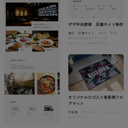
ザザ中央館様 店舗サイト制作
施設・店舗サイト
#食品・飲食
#HTML/CSSコーディング
#レスポンシブWebデザイン
オリジナルロゴ入り迷彩柄フロ
アマット
印刷物
#アパレル・ファッション
#フロアマット