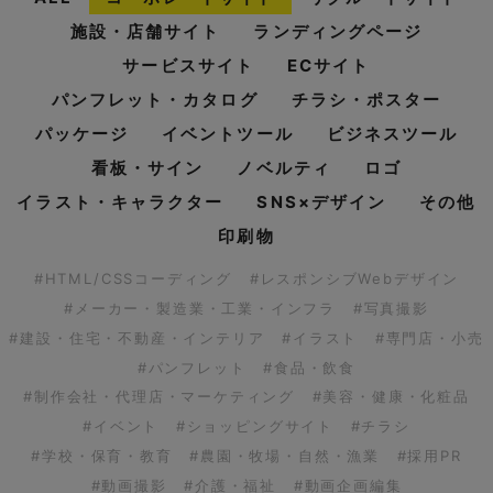
施設・店舗サイト
ランディングページ
サービスサイト
ECサイト
パンフレット・カタログ
チラシ・ポスター
パッケージ
イベントツール
ビジネスツール
看板・サイン
ノベルティ
ロゴ
イラスト・キャラクター
SNS×デザイン
その他
印刷物
#HTML/CSSコーディング
#レスポンシブWebデザイン
#メーカー・製造業・工業・インフラ
#写真撮影
#建設・住宅・不動産・インテリア
#イラスト
#専門店・小売
#パンフレット
#食品・飲食
#制作会社・代理店・マーケティング
#美容・健康・化粧品
#イベント
#ショッピングサイト
#チラシ
#学校・保育・教育
#農園・牧場・自然・漁業
#採用PR
#動画撮影
#介護・福祉
#動画企画編集