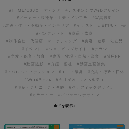
#HTML/CSSコーディング
#レスポンシブWebデザイン
#メーカー・製造業・工業・インフラ
#写真撮影
#建設・住宅・不動産・インテリア
#イラスト
#専門店・小売
#パンフレット
#食品・飲食
#制作会社・代理店・マーケティング
#美容・健康・化粧品
#イベント
#ショッピングサイト
#チラシ
#学校・保育・教育
#農園・牧場・自然・漁業
#採用PR
#動画撮影
#介護・福祉
#動画企画編集
#アパレル・ファッション
#エコ・環境
#公共・行政・団体
#WordPress
#会社案内
#ノベルティ
#病院・クリニック・医療
#グラフィックデザイン
#カラーミー
#パッケージデザイン
全てを表示
+