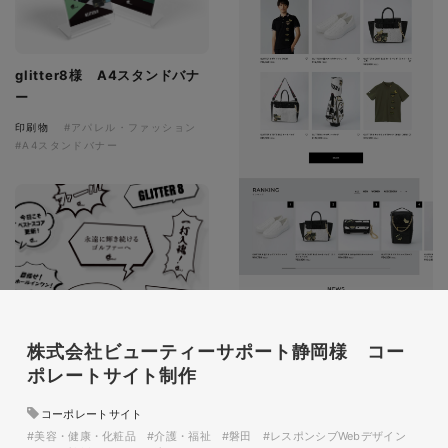
glitter8様 A4スタンドバナ
ー
印刷物
#アパレル・ファッション
#A4スタンドバナー
glitter8様 吹き出しPOP
株式会社ビューティーサポート静岡様 コー
glitter8様 ECサイト制作
印刷物
#アパレル・ファッション
ポレートサイト制作
#吹き出しPOP
ECサイト
#アパレル・ファッション
コーポレートサイト
#HTML/CSSコーディング
#美容・健康・化粧品
#介護・福祉
#磐田
#レスポンシブWebデザイン
#レスポンシブWebデザイン