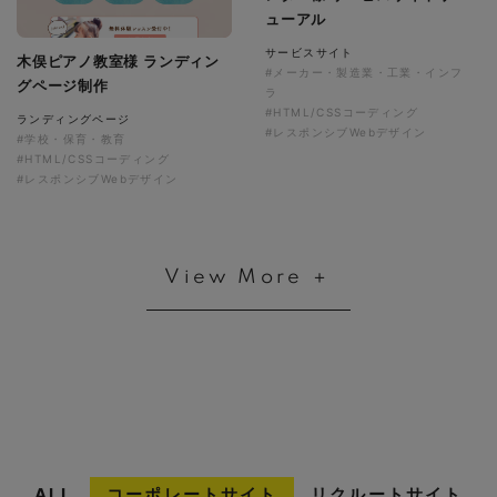
ューアル
サービスサイト
木俣ピアノ教室様 ランディン
#メーカー・製造業・工業・インフ
グページ制作
ラ
#HTML/CSSコーディング
ランディングページ
#レスポンシブWebデザイン
#学校・保育・教育
#HTML/CSSコーディング
#レスポンシブWebデザイン
View More ＋
ALL
コーポレートサイト
リクルートサイト