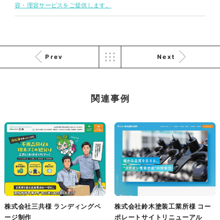
株式会社三共様 会社案内パン
イラスト・キャラクター
容・理容サービスをご提供します。
フレット
#イラスト
#エコ・環境
#ぬいぐるみ
印刷物
#産業廃棄物処理業
#イラスト
#エコ・環境
Prev
Next
関連事例
株式会社三共様 ドリップコー
ヒーパッケージ
ノベルティ
#産業廃棄物処理業
#イラスト
#エコ・環境
株式会社三共様 ランディングペ
株式会社鈴木塗装工業所様 コー
ージ制作
ポレートサイトリニューアル