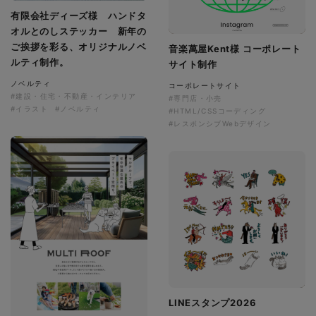
有限会社ディーズ様 ハンドタ
オルとのしステッカー 新年の
ご挨拶を彩る、オリジナルノベ
音楽萬屋Kent様 コーポレート
ルティ制作。
サイト制作
ノベルティ
コーポレートサイト
#建設・住宅・不動産・インテリア
#専門店・小売
#イラスト
#ノベルティ
#HTML/CSSコーディング
#レスポンシブWebデザイン
LINEスタンプ2026