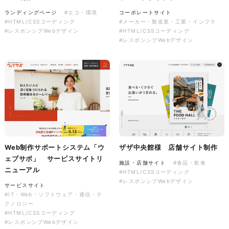
ランディングページ
#エコ・環境
コーポレートサイト
#HTML/CSSコーディング
#メーカー・製造業・工業・インフラ
#レスポンシブWebデザイン
#HTML/CSSコーディング
株式会社バスコフーズ様
#レスポンシブWebデザイン
FRUITFRUIT SNACK パッケ
ージデザイン
パッケージ
#食品・飲食
#パッケージデザイン
#グラフィックデザイン
Web制作サポートシステム「ウ
ザザ中央館様 店舗サイト制作
ェブサポ」 サービスサイトリ
施設・店舗サイト
#食品・飲食
ニューアル
#HTML/CSSコーディング
#レスポンシブWebデザイン
サービスサイト
#IT・Web・ソフトウェア・通信・テ
クノロジー
#HTML/CSSコーディング
#レスポンシブWebデザイン