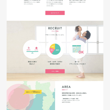
磐田商工会議所様 磐田市商店
会連盟チラシ
印刷物
#公共・行政・団体
#磐田
#チラシ