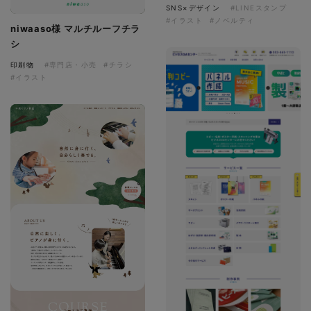
SNS×デザイン
#LINEスタンプ
#イラスト
#ノベルティ
niwaaso様 マルチルーフチラ
シ
印刷物
#専門店・小売
#チラシ
#イラスト