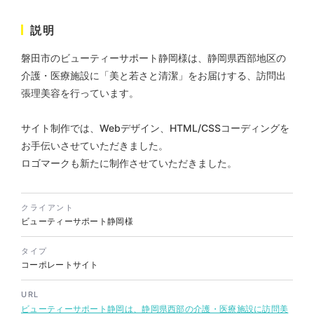
説明
株式会社KDK様 コーポレート
磐田市のビューティーサポート静岡様は、静岡県西部地区の
サイト制作
介護・医療施設に「美と若さと清潔」をお届けする、訪問出
コーポレートサイト
張理美容を行っています。
#メーカー・製造業・工業・インフ
ラ
杉野屋様 立春大福チラシ
#HTML/CSSコーディング
サイト制作では、Webデザイン、HTML/CSSコーディングを
印刷物
#食品・飲食
#チラシ
#レスポンシブWebデザイン
お手伝いさせていただきました。
ロゴマークも新たに制作させていただきました。
クライアント
ビューティーサポート静岡様
タイプ
コーポレートサイト
株式会社三共様 さんきょちゃ
URL
んぬいぐるみ
ビューティーサポート静岡は、静岡県西部の介護・医療施設に訪問美