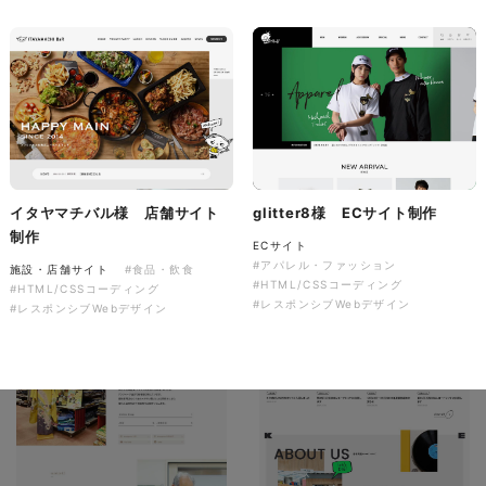
ソレイユ障害年金サポートセン
ター様 コーポレートサイト制
作
コーポレートサイト
#介護・福祉
#HTML/CSSコーディング
#レスポンシブWebデザイン
イタヤマチバル様 店舗サイト
glitter8様 ECサイト制作
制作
ECサイト
#アパレル・ファッション
施設・店舗サイト
#食品・飲食
#HTML/CSSコーディング
#HTML/CSSコーディング
#レスポンシブWebデザイン
#レスポンシブWebデザイン