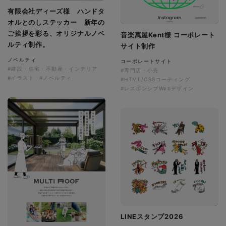
有限会社ディーズ様 ハンドタ
オルとのしステッカー 新年の
ご挨拶を彩る、オリジナルノベ
音楽萬屋Kent様 コーポレート
ルティ制作。
サイト制作
ノベルティ
コーポレートサイト
#建設・住宅・不動産・インテリア
#専門店・小売
#イラスト
#ノベルティ
#HTML/CSSコーディング
#レスポンシブWebデザイン
LINEスタンプ2026