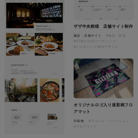
ザザ中央館様 店舗サイト制作
施設・店舗サイト
#食品・飲食
#HTML/CSSコーディング
#レスポンシブWebデザイン
オリジナルロゴ入り迷彩柄フロ
アマット
印刷物
#アパレル・ファッション
#フロアマット