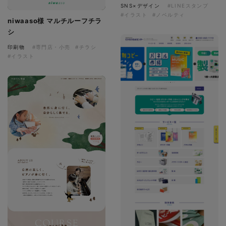
SNS×デザイン
#LINEスタンプ
#イラスト
#ノベルティ
niwaaso様 マルチルーフチラ
シ
印刷物
#専門店・小売
#チラシ
#イラスト