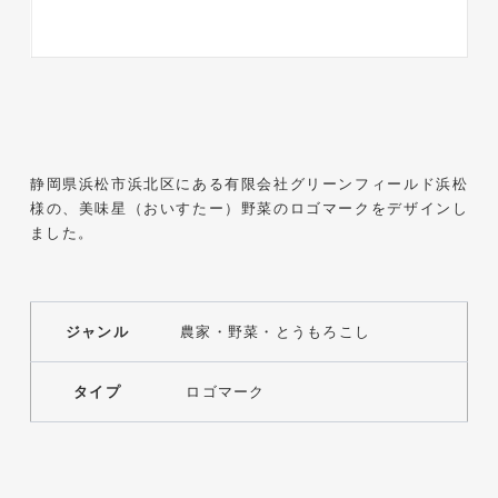
株式会社KDK様 コーポレート
サイト制作
コーポレートサイト
#メーカー・製造業・工業・インフ
ラ
杉野屋様 立春大福チラシ
静岡県浜松市浜北区にある有限会社グリーンフィールド浜松
#HTML/CSSコーディング
様の、美味星（おいすたー）野菜のロゴマークをデザインし
印刷物
#食品・飲食
#チラシ
#レスポンシブWebデザイン
ました。
ジャンル
農家・野菜・とうもろこし
タイプ
ロゴマーク
株式会社三共様 さんきょちゃ
んぬいぐるみ