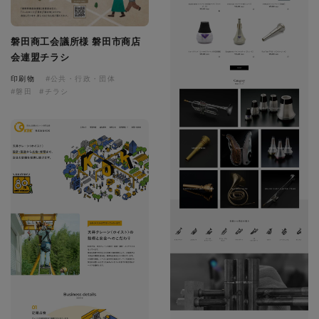
磐田商工会議所様 磐田市商店
会連盟チラシ
印刷物
#公共・行政・団体
#磐田
#チラシ