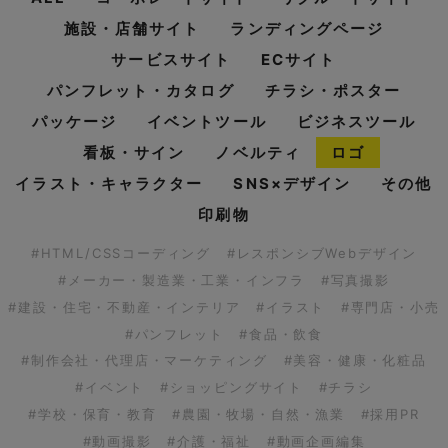
施設・店舗サイト
ランディングページ
サービスサイト
ECサイト
パンフレット・カタログ
チラシ・ポスター
パッケージ
イベントツール
ビジネスツール
看板・サイン
ノベルティ
ロゴ
イラスト・キャラクター
SNS×デザイン
その他
印刷物
#HTML/CSSコーディング
#レスポンシブWebデザイン
#メーカー・製造業・工業・インフラ
#写真撮影
#建設・住宅・不動産・インテリア
#イラスト
#専門店・小売
#パンフレット
#食品・飲食
#制作会社・代理店・マーケティング
#美容・健康・化粧品
#イベント
#ショッピングサイト
#チラシ
#学校・保育・教育
#農園・牧場・自然・漁業
#採用PR
#動画撮影
#介護・福祉
#動画企画編集