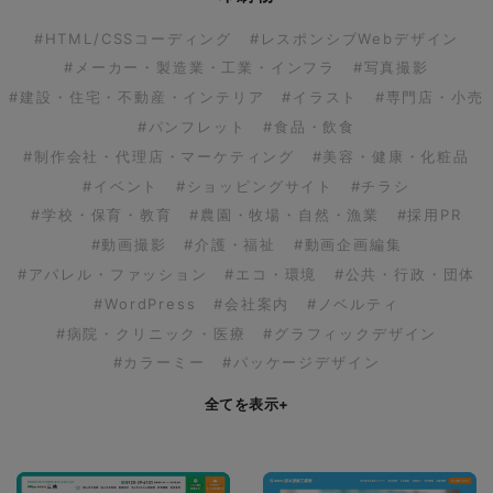
#HTML/CSSコーディング
#レスポンシブWebデザイン
#メーカー・製造業・工業・インフラ
#写真撮影
#建設・住宅・不動産・インテリア
#イラスト
#専門店・小売
#パンフレット
#食品・飲食
#制作会社・代理店・マーケティング
#美容・健康・化粧品
#イベント
#ショッピングサイト
#チラシ
#学校・保育・教育
#農園・牧場・自然・漁業
#採用PR
#動画撮影
#介護・福祉
#動画企画編集
#アパレル・ファッション
#エコ・環境
#公共・行政・団体
#WordPress
#会社案内
#ノベルティ
#病院・クリニック・医療
#グラフィックデザイン
#カラーミー
#パッケージデザイン
全てを表示
+