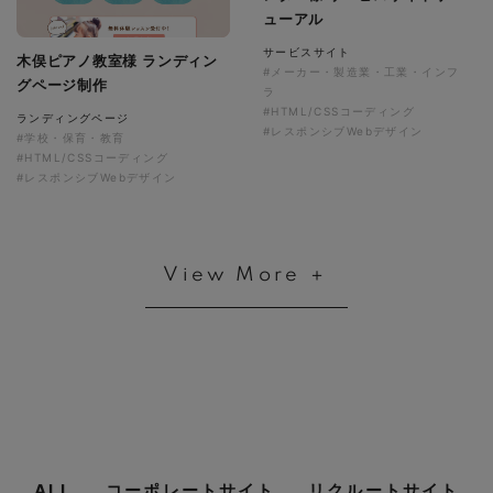
ューアル
サービスサイト
木俣ピアノ教室様 ランディン
#メーカー・製造業・工業・インフ
グページ制作
ラ
#HTML/CSSコーディング
ランディングページ
#レスポンシブWebデザイン
#学校・保育・教育
#HTML/CSSコーディング
#レスポンシブWebデザイン
View More ＋
ALL
コーポレートサイト
リクルートサイト