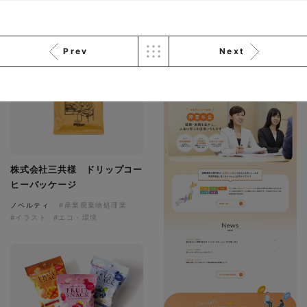
株式会社三共様 会社案内パン
イラスト・キャラクター
フレット
#イラスト
#エコ・環境
#ぬいぐるみ
印刷物
#産業廃棄物処理業
#イラスト
#エコ・環境
Prev
Next
株式会社三共様 ドリップコー
ヒーパッケージ
ノベルティ
#産業廃棄物処理業
#イラスト
#エコ・環境