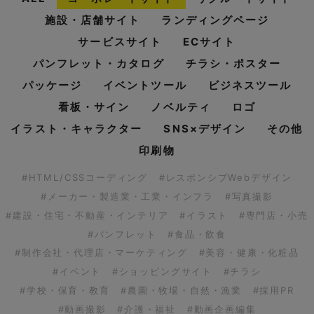
施設・店舗サイト
ランディングページ
サービスサイト
ECサイト
パンフレット・カタログ
チラシ・ポスター
パッケージ
イベントツール
ビジネスツール
看板・サイン
ノベルティ
ロゴ
イラスト・キャラクター
SNS×デザイン
その他
印刷物
#HTML/CSSコーディング
#レスポンシブWebデザイン
#メーカー・製造業・工業・インフラ
#写真撮影
#建設・住宅・不動産・インテリア
#イラスト
#専門店・小売
#パンフレット
#食品・飲食
#制作会社・代理店・マーケティング
#美容・健康・化粧品
#イベント
#ショッピングサイト
#チラシ
#学校・保育・教育
#農園・牧場・自然・漁業
#採用PR
#動画撮影
#介護・福祉
#動画企画編集