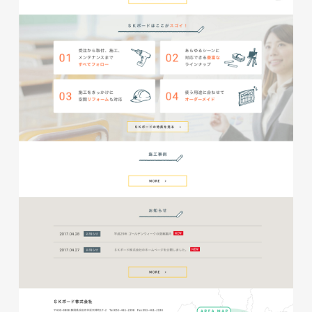
磐田商工会議所様 磐田市商店
会連盟チラシ
印刷物
#公共・行政・団体
#磐田
#チラシ