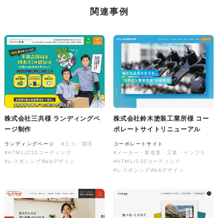
株式会社三共様 会社案内パン
イラスト・キャラクター
関連事例
フレット
#イラスト
#エコ・環境
#ぬいぐるみ
印刷物
#産業廃棄物処理業
#イラスト
#エコ・環境
株式会社三共様 ランディングペ
株式会社鈴木塗装工業所様 コー
株式会社三共様 ドリップコー
ージ制作
ポレートサイトリニューアル
ヒーパッケージ
ランディングページ
#エコ・環境
コーポレートサイト
ノベルティ
#産業廃棄物処理業
#HTML/CSSコーディング
#メーカー・製造業・工業・インフラ
#イラスト
#エコ・環境
#レスポンシブWebデザイン
#HTML/CSSコーディング
#レスポンシブWebデザイン