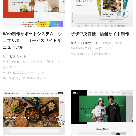
株式会社バスコフーズ様
FRUITFRUIT SNACK パッケ
ージデザイン
Web制作サポートシステム「ウ
ザザ中央館様 店舗サイト制作
ェブサポ」 サービスサイトリ
パッケージ
#食品・飲食
施設・店舗サイト
#食品・飲食
ニューアル
#パッケージデザイン
#HTML/CSSコーディング
#グラフィックデザイン
#レスポンシブWebデザイン
サービスサイト
#IT・Web・ソフトウェア・通信・テ
クノロジー
#HTML/CSSコーディング
#レスポンシブWebデザイン