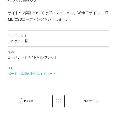
サイトの内容についてはディレクション、Webデザイン、HT
株式会社KDK様 コーポレート
ML/CSSコーディングをいたしました。
サイト制作
コーポレートサイト
クライアント
#メーカー・製造業・工業・インフ
ＳＫボード 様
ラ
杉野屋様 立春大福チラシ
#HTML/CSSコーディング
印刷物
#食品・飲食
#チラシ
#レスポンシブWebデザイン
品名
コーポレートサイト/パンフレット
URL
ボード・黒板の取付はＳＫボード
Prev
Next
株式会社三共様 さんきょちゃ
んぬいぐるみ