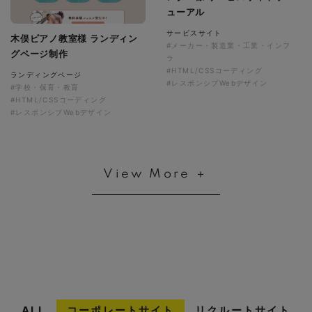
ューアル
サービスサイト
木俣ピアノ教室様 ランディン
#メーカー・製造業・工業・インフ
グページ制作
ラ
#HTML/CSSコーディング
ランディングページ
#レスポンシブWebデザイン
#学校・保育・教育
#HTML/CSSコーディング
#レスポンシブWebデザイン
View More ＋
ALL
コーポレートサイト
リクルートサイト