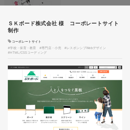
ＳＫボード株式会社 様 コーポレートサイト
制作
glitter8様 チラシ
コーポレートサイト
印刷物
#アパレル・ファッション
#学校・保育・教育
#専門店・小売
#レスポンシブWebデザイン
#チラシ
glitter8様 カタログ
#HTML/CSSコーディング
印刷物
#アパレル・ファッション
#カタログ