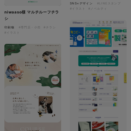
SNS×デザイン
#LINEスタンプ
#イラスト
#ノベルティ
niwaaso様 マルチルーフチラ
シ
印刷物
#専門店・小売
#チラシ
#イラスト