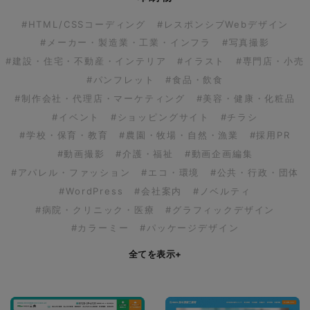
#HTML/CSSコーディング
#レスポンシブWebデザイン
#メーカー・製造業・工業・インフラ
#写真撮影
#建設・住宅・不動産・インテリア
#イラスト
#専門店・小売
#パンフレット
#食品・飲食
#制作会社・代理店・マーケティング
#美容・健康・化粧品
#イベント
#ショッピングサイト
#チラシ
#学校・保育・教育
#農園・牧場・自然・漁業
#採用PR
#動画撮影
#介護・福祉
#動画企画編集
#アパレル・ファッション
#エコ・環境
#公共・行政・団体
#WordPress
#会社案内
#ノベルティ
#病院・クリニック・医療
#グラフィックデザイン
#カラーミー
#パッケージデザイン
全てを表示
+