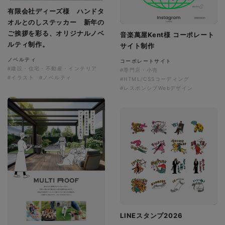
有限会社ディーズ様 ハンドタ
オルとのしステッカー 新年の
ご挨拶を彩る、オリジナルノベ
音楽萬屋Kent様 コーポレート
ルティ制作。
サイト制作
ノベルティ
コーポレートサイト
#建設・住宅・不動産・インテリア
#専門店・小売
#イラスト
#ノベルティ
#HTML/CSSコーディング
#レスポンシブWebデザイン
LINEスタンプ2026