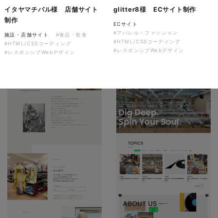
ソレイユ障害年金サポートセン
イタヤマチバル様 店舗サイト
glitter8様 ECサイト制作
ター様 コーポレートサイト制
制作
ECサイト
作
#アパレル・ファッション
施設・店舗サイト
#食品・飲食
#HTML/CSSコーディング
コーポレートサイト
#介護・福祉
#HTML/CSSコーディング
#レスポンシブWebデザイン
#HTML/CSSコーディング
#レスポンシブWebデザイン
#レスポンシブWebデザイン