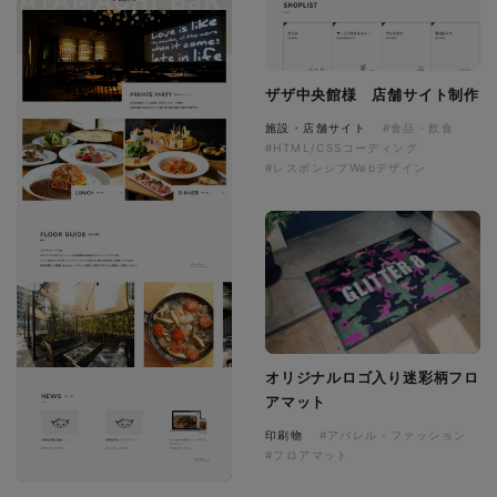
ザザ中央館様 店舗サイト制作
施設・店舗サイト
#食品・飲食
#HTML/CSSコーディング
#レスポンシブWebデザイン
オリジナルロゴ入り迷彩柄フロ
アマット
印刷物
#アパレル・ファッション
#フロアマット