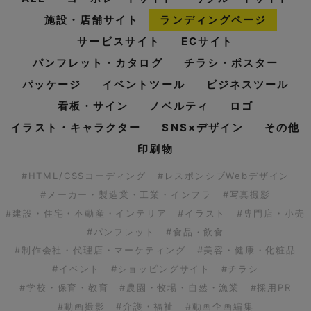
施設・店舗サイト
ランディングページ
サービスサイト
ECサイト
パンフレット・カタログ
チラシ・ポスター
パッケージ
イベントツール
ビジネスツール
看板・サイン
ノベルティ
ロゴ
イラスト・キャラクター
SNS×デザイン
その他
印刷物
#HTML/CSSコーディング
#レスポンシブWebデザイン
#メーカー・製造業・工業・インフラ
#写真撮影
#建設・住宅・不動産・インテリア
#イラスト
#専門店・小売
#パンフレット
#食品・飲食
#制作会社・代理店・マーケティング
#美容・健康・化粧品
#イベント
#ショッピングサイト
#チラシ
#学校・保育・教育
#農園・牧場・自然・漁業
#採用PR
#動画撮影
#介護・福祉
#動画企画編集