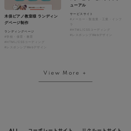
ューアル
サービスサイト
木俣ピアノ教室様 ランディン
#メーカー・製造業・工業・インフ
グページ制作
ラ
#HTML/CSSコーディング
ランディングページ
#レスポンシブWebデザイン
#学校・保育・教育
#HTML/CSSコーディング
#レスポンシブWebデザイン
View More ＋
ALL
コーポレートサイト
リクルートサイト