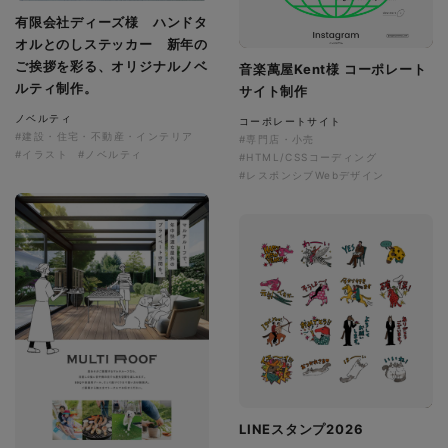
有限会社ディーズ様 ハンドタ
オルとのしステッカー 新年の
ご挨拶を彩る、オリジナルノベ
音楽萬屋Kent様 コーポレート
ルティ制作。
サイト制作
ノベルティ
コーポレートサイト
#建設・住宅・不動産・インテリア
#専門店・小売
#イラスト
#ノベルティ
#HTML/CSSコーディング
#レスポンシブWebデザイン
LINEスタンプ2026