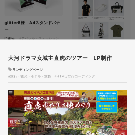
glitter8様 A4スタンドバナ
ー
印刷物
#アパレル・ファッション
#A4スタンドバナー
大河ドラマ女城主直虎のツアー LP制作
ランディングページ
#旅行・観光・ホテル・旅館
#HTML/CSSコーディング
glitter8様 吹き出しPOP
glitter8様 ECサイト制作
印刷物
#アパレル・ファッション
#吹き出しPOP
ECサイト
#アパレル・ファッション
#HTML/CSSコーディング
#レスポンシブWebデザイン