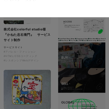
株式会社colorful studio様
『かねた忠右衛門』 サービス
サイト制作
サービスサイト
#アパレル・ファッション
#HTML/CSSコーディング
#レスポンシブWebデザイン