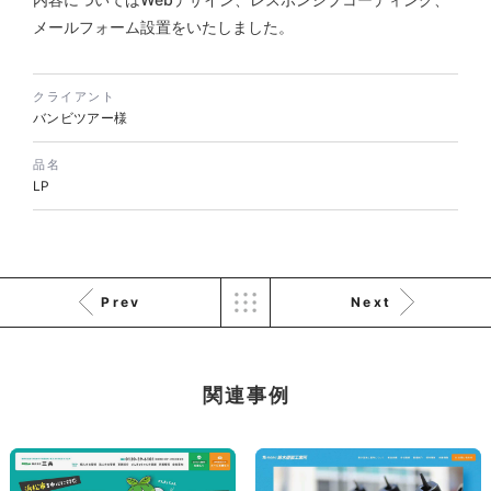
株式会社三共様 会社案内パン
イラスト・キャラクター
フレット
メールフォーム設置をいたしました。
#イラスト
#エコ・環境
#ぬいぐるみ
印刷物
#産業廃棄物処理業
#イラスト
#エコ・環境
クライアント
バンビツアー様
品名
LP
株式会社三共様 ドリップコー
ヒーパッケージ
Prev
Next
ノベルティ
#産業廃棄物処理業
#イラスト
#エコ・環境
関連事例