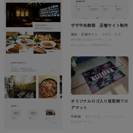
ザザ中央館様 店舗サイト制作
施設・店舗サイト
#食品・飲食
#HTML/CSSコーディング
#レスポンシブWebデザイン
オリジナルロゴ入り迷彩柄フロ
アマット
印刷物
#アパレル・ファッション
#フロアマット