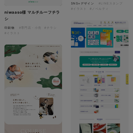
SNS×デザイン
#LINEスタンプ
#イラスト
#ノベルティ
niwaaso様 マルチルーフチラ
シ
印刷物
#専門店・小売
#チラシ
#イラスト