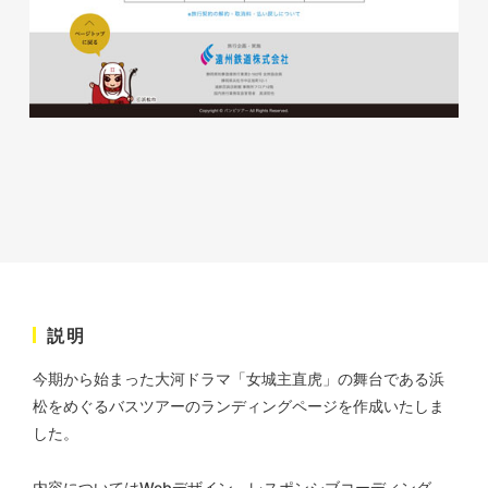
株式会社KDK様 コーポレート
サイト制作
コーポレートサイト
#メーカー・製造業・工業・インフ
ラ
杉野屋様 立春大福チラシ
#HTML/CSSコーディング
印刷物
#食品・飲食
#チラシ
#レスポンシブWebデザイン
説明
今期から始まった大河ドラマ「女城主直虎」の舞台である浜
松をめぐるバスツアーのランディングページを作成いたしま
した。
株式会社三共様 さんきょちゃ
んぬいぐるみ
内容についてはWebデザイン、レスポンシブコーディング、