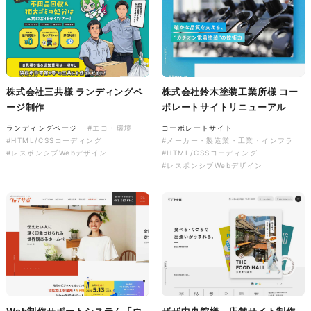
株式会社バスコフーズ様
FRUITFRUIT SNACK パッケ
ージデザイン
株式会社三共様 ランディングペ
株式会社鈴木塗装工業所様 コー
パッケージ
#食品・飲食
ージ制作
ポレートサイトリニューアル
#パッケージデザイン
#グラフィックデザイン
ランディングページ
#エコ・環境
コーポレートサイト
#HTML/CSSコーディング
#メーカー・製造業・工業・インフラ
#レスポンシブWebデザイン
#HTML/CSSコーディング
#レスポンシブWebデザイン
Web制作サポートシステム「ウ
ザザ中央館様 店舗サイト制作