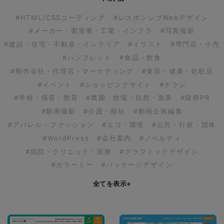
#HTML/CSSコーディング
#レスポンシブWebデザイン
#メーカー・製造業・工業・インフラ
#写真撮影
#建設・住宅・不動産・インテリア
#イラスト
#専門店・小売
#パンフレット
#食品・飲食
#制作会社・代理店・マーケティング
#美容・健康・化粧品
#イベント
#ショッピングサイト
#チラシ
#学校・保育・教育
#農園・牧場・自然・漁業
#採用PR
#動画撮影
#介護・福祉
#動画企画編集
#アパレル・ファッション
#エコ・環境
#公共・行政・団体
#WordPress
#会社案内
#ノベルティ
#病院・クリニック・医療
#グラフィックデザイン
#カラーミー
#パッケージデザイン
全てを表示
+