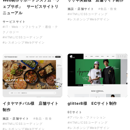
ソレイユ障害年金サポートセン
ェブサポ」 サービスサイトリ
施設・店舗サイト
#食品・飲食
ター様 コーポレートサイト制
ニューアル
#HTML/CSSコーディング
作
#レスポンシブWebデザイン
サービスサイト
コーポレートサイト
#介護・福祉
#IT・Web・ソフトウェア・通信・テ
#HTML/CSSコーディング
クノロジー
#レスポンシブWebデザイン
#HTML/CSSコーディング
#レスポンシブWebデザイン
イタヤマチバル様 店舗サイト
glitter8様 ECサイト制作
制作
ECサイト
#アパレル・ファッション
施設・店舗サイト
#食品・飲食
#HTML/CSSコーディング
#HTML/CSSコーディング
#レスポンシブWebデザイン
#レスポンシブWebデザイン