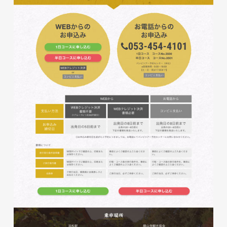
磐田商工会議所様 磐田市商店
会連盟チラシ
印刷物
#公共・行政・団体
#磐田
#チラシ