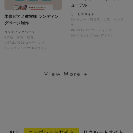
ューアル
サービスサイト
木俣ピアノ教室様 ランディン
#メーカー・製造業・工業・インフ
グページ制作
ラ
#HTML/CSSコーディング
ランディングページ
#レスポンシブWebデザイン
#学校・保育・教育
#HTML/CSSコーディング
#レスポンシブWebデザイン
View More ＋
ALL
コーポレートサイト
リクルートサイト