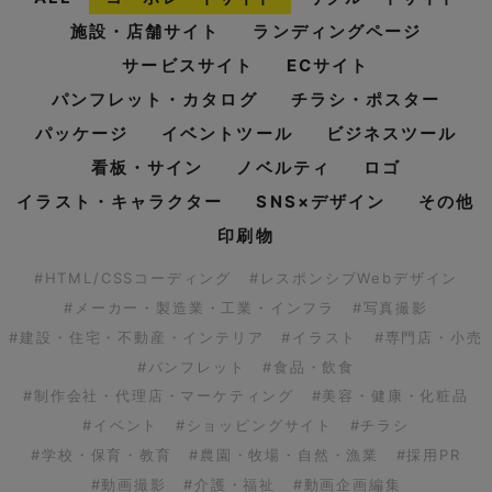
施設・店舗サイト
ランディングページ
サービスサイト
ECサイト
パンフレット・カタログ
チラシ・ポスター
パッケージ
イベントツール
ビジネスツール
看板・サイン
ノベルティ
ロゴ
イラスト・キャラクター
SNS×デザイン
その他
印刷物
#HTML/CSSコーディング
#レスポンシブWebデザイン
#メーカー・製造業・工業・インフラ
#写真撮影
#建設・住宅・不動産・インテリア
#イラスト
#専門店・小売
#パンフレット
#食品・飲食
#制作会社・代理店・マーケティング
#美容・健康・化粧品
#イベント
#ショッピングサイト
#チラシ
#学校・保育・教育
#農園・牧場・自然・漁業
#採用PR
#動画撮影
#介護・福祉
#動画企画編集