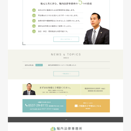
磐田商工会議所様 磐田市商店
会連盟チラシ
印刷物
#公共・行政・団体
#磐田
#チラシ