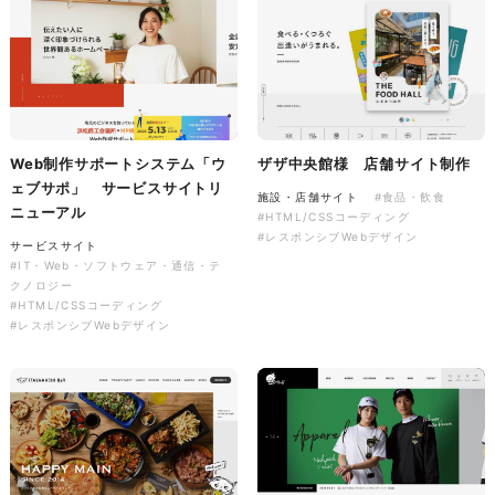
株式会社バスコフーズ様
FRUITFRUIT SNACK パッケ
ージデザイン
パッケージ
#食品・飲食
Web制作サポートシステム「ウ
ザザ中央館様 店舗サイト制作
#パッケージデザイン
ェブサポ」 サービスサイトリ
#グラフィックデザイン
施設・店舗サイト
#食品・飲食
ニューアル
#HTML/CSSコーディング
#レスポンシブWebデザイン
サービスサイト
#IT・Web・ソフトウェア・通信・テ
クノロジー
#HTML/CSSコーディング
#レスポンシブWebデザイン