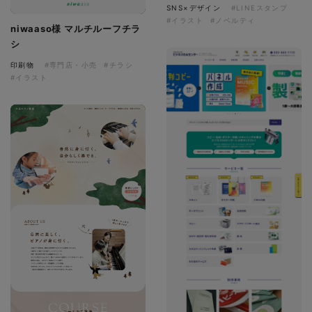
SNS×デザイン
#LINEスタンプ
#イラスト
#ノベルティ
niwaaso様 マルチルーフチラ
シ
印刷物
#専門店・小売
#チラシ
#イラスト