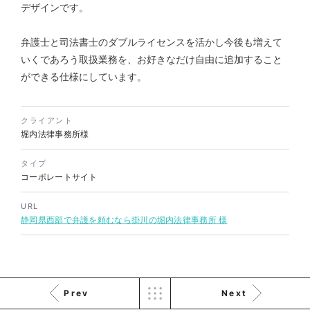
デザインです。
弁護士と司法書士のダブルライセンスを活かし今後も増えて
株式会社KDK様 コーポレート
いくであろう取扱業務を、お好きなだけ自由に追加すること
サイト制作
ができる仕様にしています。
コーポレートサイト
#メーカー・製造業・工業・インフ
ラ
杉野屋様 立春大福チラシ
クライアント
#HTML/CSSコーディング
堀内法律事務所様
印刷物
#食品・飲食
#チラシ
#レスポンシブWebデザイン
タイプ
コーポレートサイト
URL
静岡県西部で弁護を頼むなら掛川の堀内法律事務所 様
株式会社三共様 さんきょちゃ
Prev
Next
んぬいぐるみ