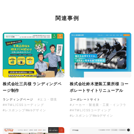
株式会社三共様 会社案内パン
イラスト・キャラクター
フレット
#イラスト
#エコ・環境
#ぬいぐるみ
印刷物
#産業廃棄物処理業
関連事例
#イラスト
#エコ・環境
株式会社三共様 ドリップコー
ヒーパッケージ
株式会社三共様 ランディングペ
株式会社鈴木塗装工業所様 コー
ノベルティ
#産業廃棄物処理業
ージ制作
ポレートサイトリニューアル
#イラスト
#エコ・環境
ランディングページ
#エコ・環境
コーポレートサイト
#HTML/CSSコーディング
#メーカー・製造業・工業・インフラ
#レスポンシブWebデザイン
#HTML/CSSコーディング
#レスポンシブWebデザイン