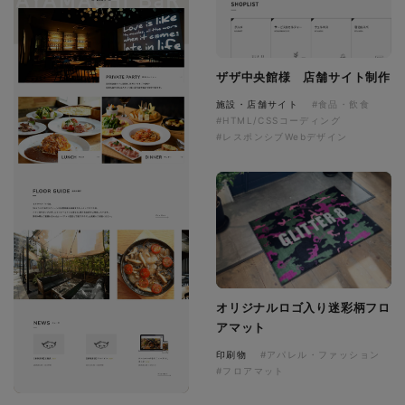
ザザ中央館様 店舗サイト制作
施設・店舗サイト
#食品・飲食
#HTML/CSSコーディング
#レスポンシブWebデザイン
オリジナルロゴ入り迷彩柄フロ
アマット
印刷物
#アパレル・ファッション
#フロアマット