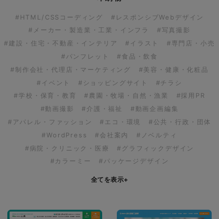
#HTML/CSSコーディング
#レスポンシブWebデザイン
#メーカー・製造業・工業・インフラ
#写真撮影
#建設・住宅・不動産・インテリア
#イラスト
#専門店・小売
#パンフレット
#食品・飲食
#制作会社・代理店・マーケティング
#美容・健康・化粧品
#イベント
#ショッピングサイト
#チラシ
#学校・保育・教育
#農園・牧場・自然・漁業
#採用PR
#動画撮影
#介護・福祉
#動画企画編集
#アパレル・ファッション
#エコ・環境
#公共・行政・団体
#WordPress
#会社案内
#ノベルティ
#病院・クリニック・医療
#グラフィックデザイン
#カラーミー
#パッケージデザイン
全てを表示
+