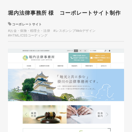
堀内法律事務所 様 コーポレートサイト制作
コーポレートサイト
#お金・保険・税理士・法律
#レスポンシブWebデザイン
#HTML/CSSコーディング
glitter8様 チラシ
印刷物
#アパレル・ファッション
#チラシ
glitter8様 カタログ
印刷物
#アパレル・ファッション
#カタログ