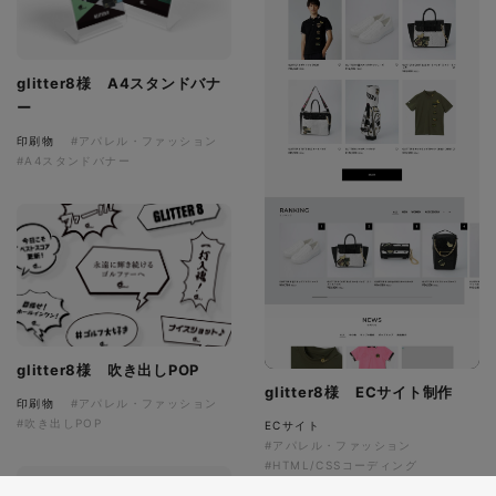
glitter8様 A4スタンドバナ
ー
印刷物
#アパレル・ファッション
#A4スタンドバナー
glitter8様 吹き出しPOP
glitter8様 ECサイト制作
印刷物
#アパレル・ファッション
#吹き出しPOP
ECサイト
#アパレル・ファッション
#HTML/CSSコーディング
#レスポンシブWebデザイン