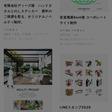
有限会社ディーズ様 ハンドタ
オルとのしステッカー 新年の
ご挨拶を彩る、オリジナルノベ
音楽萬屋Kent様 コーポレート
ルティ制作。
サイト制作
ノベルティ
コーポレートサイト
#建設・住宅・不動産・インテリア
#専門店・小売
#イラスト
#ノベルティ
#HTML/CSSコーディング
#レスポンシブWebデザイン
LINEスタンプ2026