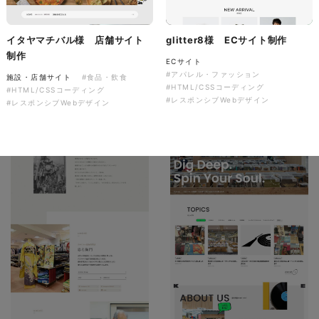
ソレイユ障害年金サポートセン
ター様 コーポレートサイト制
イタヤマチバル様 店舗サイト
glitter8様 ECサイト制作
作
制作
ECサイト
コーポレートサイト
#介護・福祉
#アパレル・ファッション
#HTML/CSSコーディング
施設・店舗サイト
#食品・飲食
#HTML/CSSコーディング
#レスポンシブWebデザイン
#HTML/CSSコーディング
#レスポンシブWebデザイン
#レスポンシブWebデザイン