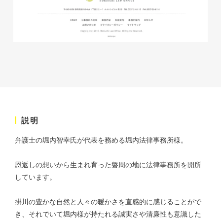
株式会社ベストブラス様 EC
サイト制作
ECサイト
説明
#HTML/CSSコーディング
#レスポンシブWebデザイン
#Shopify
弁護士の堀内智幸氏が代表を務める堀内法律事務所様。
恩返しの想いから生まれ育った磐周の地に法律事務所を開所
しています。
掛川の豊かな自然と人々の暖かさを直感的に感じることがで
き、それでいて堀内様が持たれる誠実さや清廉性も意識した