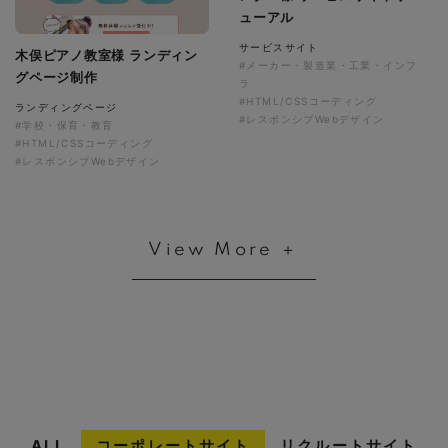
ューアル
サービスサイト
木俣ピアノ教室様 ランディン
#メーカー・製造業・工業・インフ
グページ制作
ラ
#HTML/CSSコーディング
ランディングページ
#レスポンシブWebデザイン
#学校・保育・教育
#HTML/CSSコーディング
#レスポンシブWebデザイン
View More ＋
ALL
コーポレートサイト
リクルートサイト