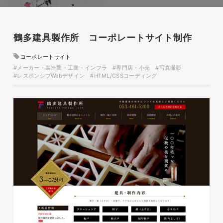
鶴多建具製作所 コーポレートサイト制作
コーポレートサイト
glitter8様 チラシ
#メーカー・製造業・工業・インフラ
#専門店・小売
#写真撮影
#レスポンシブWebデザイン
#HTML/CSSコーディング
印刷物
#アパレル・ファッション
#チラシ
glitter8様 カタログ
印刷物
#アパレル・ファッション
#カタログ