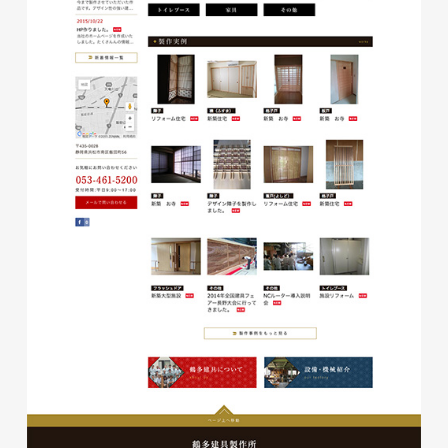
磐田商工会議所様 磐田市商店
会連盟チラシ
印刷物
#公共・行政・団体
#磐田
#チラシ