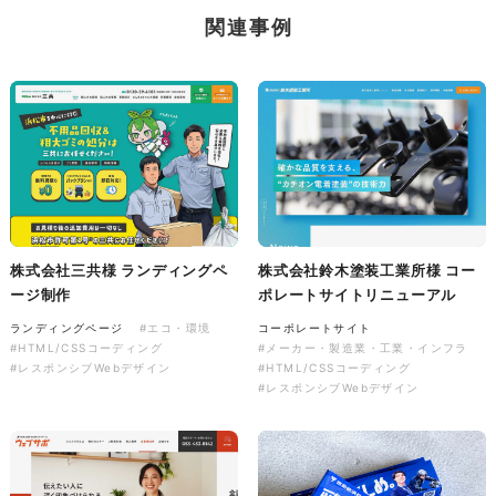
株式会社三共様 会社案内パン
イラスト・キャラクター
関連事例
フレット
#イラスト
#エコ・環境
#ぬいぐるみ
印刷物
#産業廃棄物処理業
#イラスト
#エコ・環境
株式会社三共様 ランディングペ
株式会社鈴木塗装工業所様 コー
株式会社三共様 ドリップコー
ージ制作
ポレートサイトリニューアル
ヒーパッケージ
ランディングページ
#エコ・環境
コーポレートサイト
ノベルティ
#産業廃棄物処理業
#HTML/CSSコーディング
#メーカー・製造業・工業・インフラ
#イラスト
#エコ・環境
#レスポンシブWebデザイン
#HTML/CSSコーディング
#レスポンシブWebデザイン