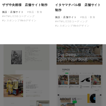
ソレイユ障害年金サポートセン
ザザ中央館様 店舗サイト制作
イタヤマチバル様 店舗サイト
ター様 コーポレートサイト制
制作
施設・店舗サイト
#食品・飲食
作
#HTML/CSSコーディング
施設・店舗サイト
#食品・飲食
#レスポンシブWebデザイン
コーポレートサイト
#介護・福祉
#HTML/CSSコーディング
#HTML/CSSコーディング
#レスポンシブWebデザイン
#レスポンシブWebデザイン