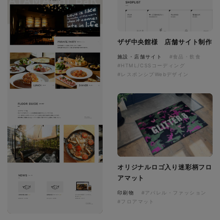
ザザ中央館様 店舗サイト制作
施設・店舗サイト
#食品・飲食
#HTML/CSSコーディング
#レスポンシブWebデザイン
オリジナルロゴ入り迷彩柄フロ
アマット
印刷物
#アパレル・ファッション
#フロアマット