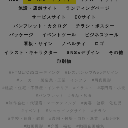
施設・店舗サイト
ランディングページ
サービスサイト
ECサイト
パンフレット・カタログ
チラシ・ポスター
パッケージ
イベントツール
ビジネスツール
看板・サイン
ノベルティ
ロゴ
イラスト・キャラクター
SNS×デザイン
その他
印刷物
#HTML/CSSコーディング
#レスポンシブWebデザイン
#メーカー・製造業・工業・インフラ
#写真撮影
#建設・住宅・不動産・インテリア
#イラスト
#専門店・小売
#パンフレット
#食品・飲食
#制作会社・代理店・マーケティング
#美容・健康・化粧品
#イベント
#ショッピングサイト
#チラシ
#学校・保育・教育
#農園・牧場・自然・漁業
#採用PR
#動画撮影
#介護・福祉
#動画企画編集