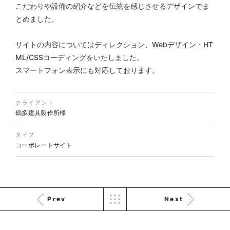
こだわりや設備の紹介などを伝統を感じさせるデザインでま
とめました。
株式会社KDK様 コーポレート
サイトの内容についてはディレクション、Webデザイン・HT
サイト制作
ML/CSSコーディングをいたしました。
コーポレートサイト
スマートフォン表示にも対応しております。
#メーカー・製造業・工業・インフ
ラ
杉野屋様 立春大福チラシ
#HTML/CSSコーディング
印刷物
#食品・飲食
#チラシ
#レスポンシブWebデザイン
クライアント
鶴多建具製作所様
タイプ
コーポレートサイト
Prev
Next
株式会社三共様 さんきょちゃ
んぬいぐるみ