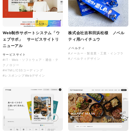
株式会社バスコフーズ様
FRUITFRUIT SNACK パッケ
ージデザイン
Web制作サポートシステム「ウ
株式会社吉和田浜松様 ノベル
ェブサポ」 サービスサイトリ
ティ用ハイチュウ
パッケージ
#食品・飲食
ニューアル
#パッケージデザイン
ノベルティ
#グラフィックデザイン
#メーカー・製造業・工業・インフラ
サービスサイト
#ノベルティデザイン
#IT・Web・ソフトウェア・通信・テ
クノロジー
#HTML/CSSコーディング
#レスポンシブWebデザイン