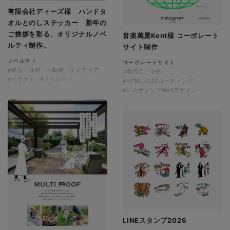
有限会社ディーズ様 ハンドタ
オルとのしステッカー 新年の
ご挨拶を彩る、オリジナルノベ
音楽萬屋Kent様 コーポレート
ルティ制作。
サイト制作
ノベルティ
コーポレートサイト
#建設・住宅・不動産・インテリア
#専門店・小売
#イラスト
#ノベルティ
#HTML/CSSコーディング
#レスポンシブWebデザイン
LINEスタンプ2026