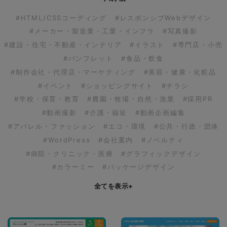
#HTML/CSSコーディング
#レスポンシブWebデザイン
#メーカー・製造業・工業・インフラ
#写真撮影
#建設・住宅・不動産・インテリア
#イラスト
#専門店・小売
#パンフレット
#食品・飲食
#制作会社・代理店・マーケティング
#美容・健康・化粧品
#イベント
#ショッピングサイト
#チラシ
#学校・保育・教育
#農園・牧場・自然・漁業
#採用PR
#動画撮影
#介護・福祉
#動画企画編集
#アパレル・ファッション
#エコ・環境
#公共・行政・団体
#WordPress
#会社案内
#ノベルティ
#病院・クリニック・医療
#グラフィックデザイン
#カラーミー
#パッケージデザイン
全てを表示
+