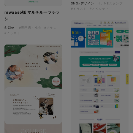
SNS×デザイン
#LINEスタンプ
#イラスト
#ノベルティ
niwaaso様 マルチルーフチラ
シ
印刷物
#専門店・小売
#チラシ
#イラスト