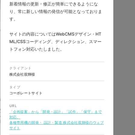
新着情報の更新・修正が簡単にできるようにな
り、常に新しい情報の発信が可能となっておりま
す。
ティ用ハイチュウ
サイトの内容についてはWebCMSデザイン・HT
工業・インフラ
ML/CSSコーディング、ディレクション、スマー
トフォン対応いたしました。
クライアント
株式会社双輝様
タイプ
コーポレートサイト
URL
「企画提案」から「開発・設計」「試作」「保守」まで
対応。
各種専用機の開発・ 設計・製造 株式会社双輝様のウェブ
サイト