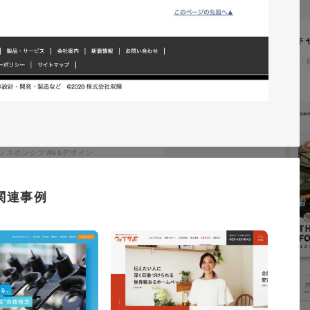
イタヤマチバル様 イメージキ
イラスト・キャラクター
#食品・
テム「ウェブサポ」 サービスサ
通信・テクノロジー
#レスポンシブWebデザイン
関連事例