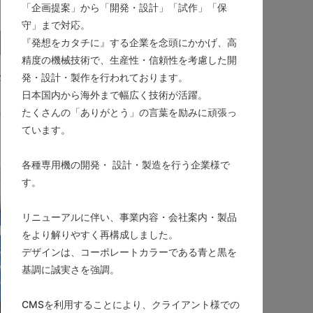
「企画提案」から「開発・設計」「試作」「保
守」まで対応。
『発想をカタチに』する企業を念頭にかかげ、高
精度の機械技術で、生産性・信頼性を考慮した開
ポレートサイトリニュー
発・設計・製作を行われております。
日本国内から海外まで幅広く技術が活躍。
たくさんの「ありがとう」の言葉を励みに頑張っ
製造業・工業・インフラ
シブWebデザイン
ています。
各種専用機の開発・ 設計・製造を行う企業様で
す。
リニューアルに伴い、事業内容・会社案内・製品
をより解りやすく再構成しました。
デザインは、コーポレートカラーである青と黒を
基調に誠実さを強調。
CMSを利用することにより、クライアント様での