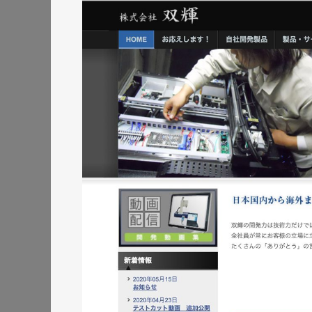
株式会社三共様 ランデ
ランディングページ
#エ
#レスポンシブWebデザイン