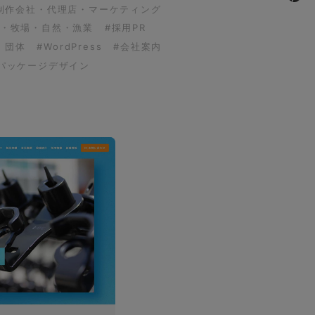
制作会社・代理店・マーケティング
園・牧場・自然・漁業
#採用PR
・団体
#WordPress
#会社案内
パッケージデザイン