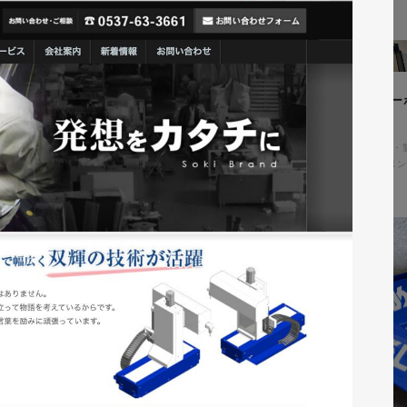
ィングページ制作
株式会社鈴木塗装工業所様 コー
アル
コ・環境
#HTML/CSSコーディング
コーポレートサイト
#メーカー・
#HTML/CSSコーディング
#レスポン