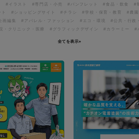
ア
#イラスト
#専門店・小売
#パンフレット
#食品・飲食
#
ント
#ショッピングサイト
#チラシ
#学校・保育・教育
#農
企画編集
#アパレル・ファッション
#エコ・環境
#公共・行政
病院・クリニック・医療
#グラフィックデザイン
#カラーミー
#
全てを表示
+