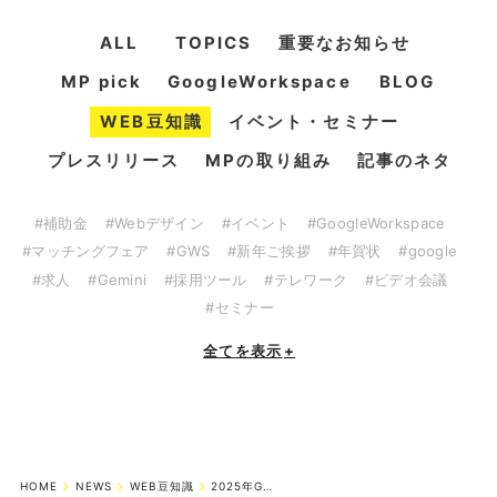
ALL
TOPICS
重要なお知らせ
MP pick
GoogleWorkspace
BLOG
WEB豆知識
イベント・セミナー
プレスリリース
MPの取り組み
記事のネタ
#補助金
#Webデザイン
#イベント
#GoogleWorkspace
#マッチングフェア
#GWS
#新年ご挨拶
#年賀状
#google
#求人
#Gemini
#採用ツール
#テレワーク
#ビデオ会議
#セミナー
全てを表示
+
HOME
NEWS
WEB豆知識
2025年GW直近！営業案内の掲載はお済みですか？