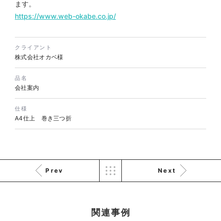
ます。
https://www.web-okabe.co.jp/
株式会社KDK様 コーポレート
サイト制作
クライアント
株式会社オカベ様
コーポレートサイト
#メーカー・製造業・工業・インフ
品名
ラ
杉野屋様 立春大福チラシ
会社案内
#HTML/CSSコーディング
印刷物
#食品・飲食
#チラシ
#レスポンシブWebデザイン
仕様
A4仕上 巻き三つ折
Prev
Next
株式会社三共様 さんきょちゃ
んぬいぐるみ
関連事例