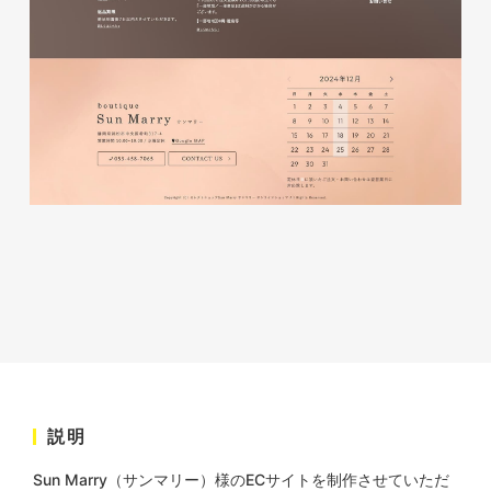
株式会社三共様 会社案内パン
イラスト・キャラクター
フレット
#イラスト
#エコ・環境
#ぬいぐるみ
印刷物
#産業廃棄物処理業
#イラスト
#エコ・環境
株式会社三共様 ドリップコー
ヒーパッケージ
ノベルティ
#産業廃棄物処理業
#イラスト
#エコ・環境
説明
Sun Marry（サンマリー）様のECサイトを制作させていただ