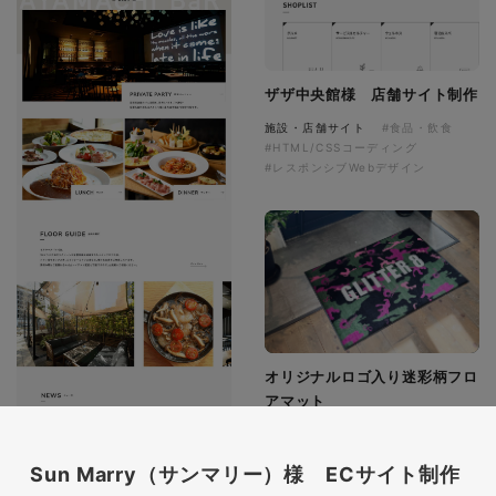
ザザ中央館様 店舗サイト制作
施設・店舗サイト
#食品・飲食
#HTML/CSSコーディング
#レスポンシブWebデザイン
オリジナルロゴ入り迷彩柄フロ
アマット
印刷物
#アパレル・ファッション
#フロアマット
Sun Marry（サンマリー）様 ECサイト制作