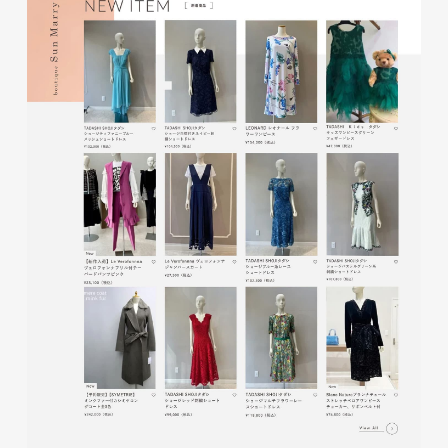
glitter8様 A4スタンドバナ
ー
印刷物
#アパレル・ファッション
#A4スタンドバナー
glitter8様 吹き出しPOP
glitter8様 ECサイト制作
印刷物
#アパレル・ファッション
#吹き出しPOP
ECサイト
#アパレル・ファッション
#HTML/CSSコーディング
#レスポンシブWebデザイン