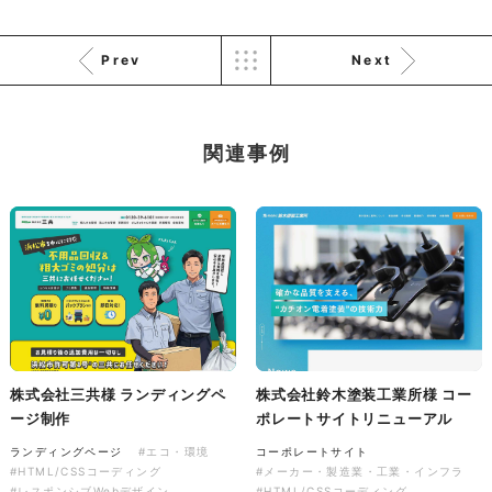
ソレイユ障害年金サポートセン
ター様 コーポレートサイト制
Prev
Next
作
コーポレートサイト
#介護・福祉
#HTML/CSSコーディング
#レスポンシブWebデザイン
関連事例
株式会社三共様 ランディングペ
株式会社鈴木塗装工業所様 コー
ージ制作
ポレートサイトリニューアル
ランディングページ
#エコ・環境
コーポレートサイト
#HTML/CSSコーディング
#メーカー・製造業・工業・インフラ
#レスポンシブWebデザイン
#HTML/CSSコーディング