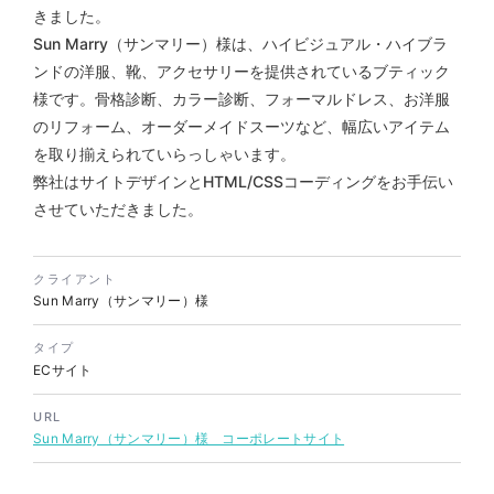
きました。
Sun Marry（サンマリー）様は、ハイビジュアル・ハイブラ
ンドの洋服、靴、アクセサリーを提供されているブティック
株式会社バスコフーズ様
FRUITFRUIT SNACK パッケ
様です。骨格診断、カラー診断、フォーマルドレス、お洋服
ージデザイン
のリフォーム、オーダーメイドスーツなど、幅広いアイテム
を取り揃えられていらっしゃいます。
パッケージ
#食品・飲食
#パッケージデザイン
弊社はサイトデザインと
HTML/CSS
コーディングをお手伝い
#グラフィックデザイン
させていただきました。
クライアント
Sun Marry（サンマリー）様
タイプ
ECサイト
URL
Sun Marry（サンマリー）様 コーポレートサイト