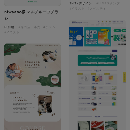
SNS×デザイン
#LINEスタンプ
#イラスト
#ノベルティ
niwaaso様 マルチルーフチラ
シ
印刷物
#専門店・小売
#チラシ
#イラスト