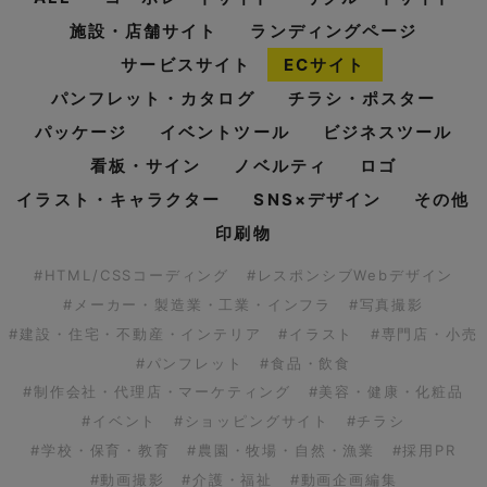
施設・店舗サイト
ランディングページ
サービスサイト
ECサイト
パンフレット・カタログ
チラシ・ポスター
パッケージ
イベントツール
ビジネスツール
看板・サイン
ノベルティ
ロゴ
イラスト・キャラクター
SNS×デザイン
その他
印刷物
#HTML/CSSコーディング
#レスポンシブWebデザイン
#メーカー・製造業・工業・インフラ
#写真撮影
#建設・住宅・不動産・インテリア
#イラスト
#専門店・小売
#パンフレット
#食品・飲食
#制作会社・代理店・マーケティング
#美容・健康・化粧品
#イベント
#ショッピングサイト
#チラシ
#学校・保育・教育
#農園・牧場・自然・漁業
#採用PR
#動画撮影
#介護・福祉
#動画企画編集