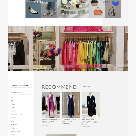
磐田商工会議所様 磐田市商店
会連盟チラシ
印刷物
#公共・行政・団体
#磐田
#チラシ