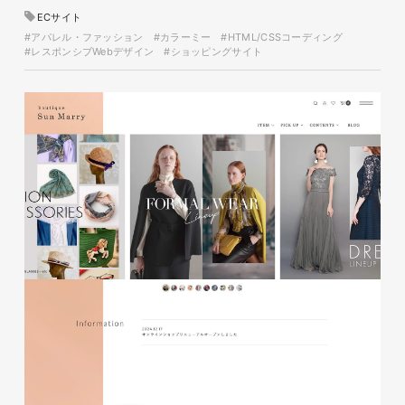
イタヤマチバル様 店舗サイト
ECサイト
制作
#アパレル・ファッション
#カラーミー
#HTML/CSSコーディング
#レスポンシブWebデザイン
#ショッピングサイト
施設・店舗サイト
#食品・飲食
#HTML/CSSコーディング
#レスポンシブWebデザイン
glitter8様 スタンドバナー
印刷物
#アパレル・ファッション
#スタンドバナー