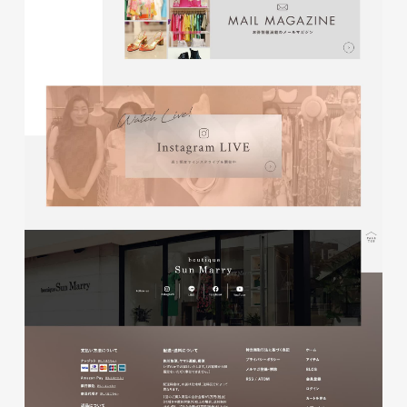
株式会社KDK様 コーポレート
サイト制作
コーポレートサイト
#メーカー・製造業・工業・インフ
ラ
杉野屋様 立春大福チラシ
#HTML/CSSコーディング
印刷物
#食品・飲食
#チラシ
#レスポンシブWebデザイン
株式会社三共様 さんきょちゃ
んぬいぐるみ