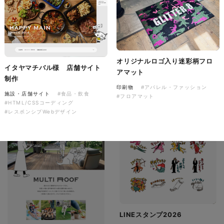
有限会社ディーズ様 ハンドタ
オルとのしステッカー 新年の
ご挨拶を彩る、オリジナルノベ
音楽萬屋Kent様 コーポレート
ルティ制作。
サイト制作
ノベルティ
オリジナルロゴ入り迷彩柄フロ
コーポレートサイト
イタヤマチバル様 店舗サイト
#建設・住宅・不動産・インテリア
#専門店・小売
アマット
#イラスト
#ノベルティ
制作
#HTML/CSSコーディング
印刷物
#アパレル・ファッション
#レスポンシブWebデザイン
施設・店舗サイト
#食品・飲食
#フロアマット
#HTML/CSSコーディング
#レスポンシブWebデザイン
LINEスタンプ2026