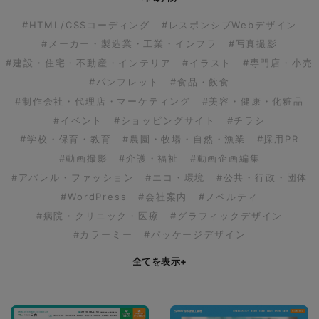
#HTML/CSSコーディング
#レスポンシブWebデザイン
#メーカー・製造業・工業・インフラ
#写真撮影
#建設・住宅・不動産・インテリア
#イラスト
#専門店・小売
#パンフレット
#食品・飲食
#制作会社・代理店・マーケティング
#美容・健康・化粧品
#イベント
#ショッピングサイト
#チラシ
#学校・保育・教育
#農園・牧場・自然・漁業
#採用PR
#動画撮影
#介護・福祉
#動画企画編集
#アパレル・ファッション
#エコ・環境
#公共・行政・団体
#WordPress
#会社案内
#ノベルティ
#病院・クリニック・医療
#グラフィックデザイン
#カラーミー
#パッケージデザイン
全てを表示
+