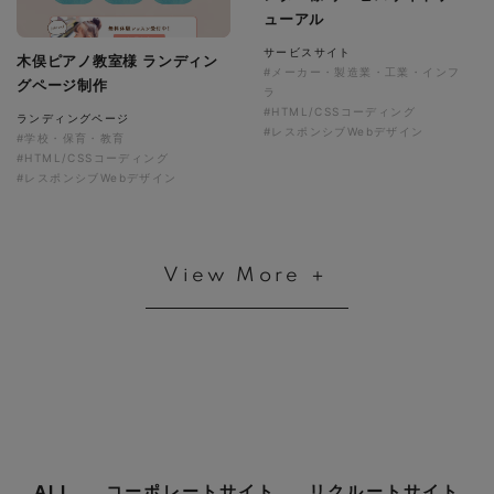
ューアル
サービスサイト
木俣ピアノ教室様 ランディン
#メーカー・製造業・工業・インフ
グページ制作
ラ
#HTML/CSSコーディング
ランディングページ
#レスポンシブWebデザイン
#学校・保育・教育
#HTML/CSSコーディング
#レスポンシブWebデザイン
View More ＋
ALL
コーポレートサイト
リクルートサイト