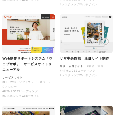
#レスポンシブWebデザイン
株式会社colorful studio様
『かねた忠右衛門』 サービス
サイト制作
サービスサイト
#アパレル・ファッション
Web制作サポートシステム「ウ
ザザ中央館様 店舗サイト制作
#HTML/CSSコーディング
ェブサポ」 サービスサイトリ
#レスポンシブWebデザイン
施設・店舗サイト
#食品・飲食
ニューアル
#HTML/CSSコーディング
#レスポンシブWebデザイン
サービスサイト
#IT・Web・ソフトウェア・通信・テ
クノロジー
#HTML/CSSコーディング
#レスポンシブWebデザイン