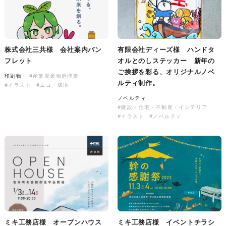
株式会社三共様 会社案内パン
イラスト・キャラクター
フレット
#イラスト
#エコ・環境
#ぬいぐるみ
印刷物
#産業廃棄物処理業
#イラスト
#エコ・環境
株式会社三共様 会社案内パン
有限会社ディーズ様 ハンドタ
フレット
オルとのしステッカー 新年の
ご挨拶を彩る、オリジナルノベ
印刷物
#産業廃棄物処理業
ルティ制作。
#イラスト
#エコ・環境
ノベルティ
#建設・住宅・不動産・インテリア
#イラスト
#ノベルティ
株式会社三共様 ドリップコー
ヒーパッケージ
ノベルティ
#産業廃棄物処理業
#イラスト
#エコ・環境
ミキ工務店様 オープンハウス
ミキ工務店様 イベントチラシ