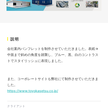
説明
株式会社ベストブラス様 EC
サイト制作
会社案内パンフレットを制作させていただきました。表紙→
ECサイト
中面まで斜めの角度を踏襲し、ブルー、黒、白のコントラス
#HTML/CSSコーディング
トでスタイリッシュに表現しました。
#レスポンシブWebデザイン
#Shopify
また、コーポレートサイトも弊社にて制作させていただきま
した。
https://www.toyokasetsu.co.jp/
クライアント