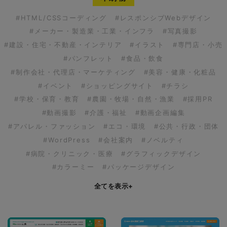
#HTML/CSSコーディング
#レスポンシブWebデザイン
#メーカー・製造業・工業・インフラ
#写真撮影
#建設・住宅・不動産・インテリア
#イラスト
#専門店・小売
#パンフレット
#食品・飲食
#制作会社・代理店・マーケティング
#美容・健康・化粧品
#イベント
#ショッピングサイト
#チラシ
#学校・保育・教育
#農園・牧場・自然・漁業
#採用PR
#動画撮影
#介護・福祉
#動画企画編集
#アパレル・ファッション
#エコ・環境
#公共・行政・団体
#WordPress
#会社案内
#ノベルティ
#病院・クリニック・医療
#グラフィックデザイン
#カラーミー
#パッケージデザイン
全てを表示
+