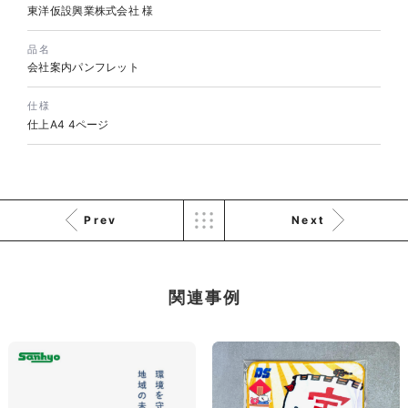
東洋仮設興業株式会社 様
品名
株式会社KDK様 コーポレート
会社案内パンフレット
サイト制作
仕様
コーポレートサイト
仕上A4 4ページ
#メーカー・製造業・工業・インフ
ラ
杉野屋様 立春大福チラシ
#HTML/CSSコーディング
印刷物
#食品・飲食
#チラシ
#レスポンシブWebデザイン
Prev
Next
関連事例
株式会社三共様 さんきょちゃ
んぬいぐるみ