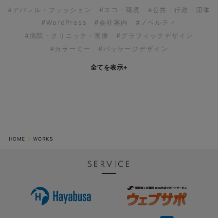
#アパレル・ファッション
#エコ・環境
#公共・行政・団体
#WordPress
#会社案内
#ノベルティ
#病院・クリニック・医療
#グラフィックデザイン
#カラーミー
#パッケージデザイン
全てを表示
+
HOME
WORKS
SERVICE