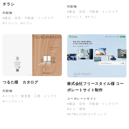
チラシ
印刷物
#建設・住宅・不動産・インテリア
印刷物
#イベント
#チラシ
#建設・住宅・不動産・インテリア
株式会社バスコフーズ様
#イベント
#チラシ
FRUITFRUIT SNACK パッケ
ージデザイン
パッケージ
#食品・飲食
#パッケージデザイン
#グラフィックデザイン
つるた様 カタログ
株式会社フリースタイル様 コー
ポレートサイト制作
印刷物
#メーカー・製造業・工業・インフラ
コーポレートサイト
#パンフレット
#建設・住宅・不動産・インテリア
#エコ・環境
#HTML/CSSコーディング