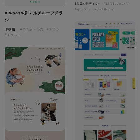
SNS×デザイン
#LINEスタンプ
#イラスト
#ノベルティ
niwaaso様 マルチルーフチラ
シ
印刷物
#専門店・小売
#チラシ
#イラスト