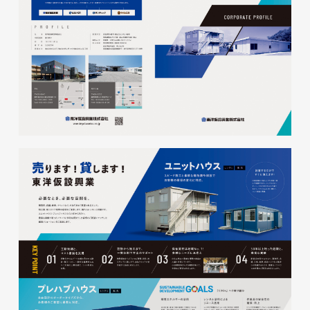
磐田商工会議所様 磐田市商店
会連盟チラシ
印刷物
#公共・行政・団体
#磐田
#チラシ