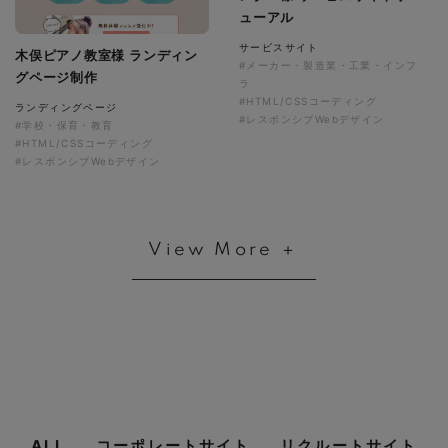
ューアル
サービスサイト
木俣ピアノ教室様 ランディン
#メーカー・製造業・工業・インフ
グページ制作
ラ
#HTML/CSSコーディング
ランディングページ
#レスポンシブWebデザイン
#学校・保育・教育
#HTML/CSSコーディング
#レスポンシブWebデザイン
View More ＋
ALL
コーポレートサイト
リクルートサイト