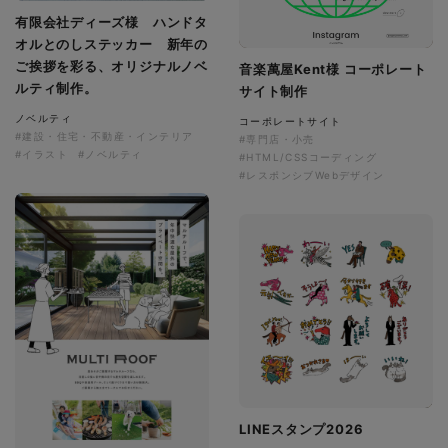
有限会社ディーズ様 ハンドタ
オルとのしステッカー 新年の
ご挨拶を彩る、オリジナルノベ
音楽萬屋Kent様 コーポレート
ルティ制作。
サイト制作
ノベルティ
コーポレートサイト
#建設・住宅・不動産・インテリア
#専門店・小売
#イラスト
#ノベルティ
#HTML/CSSコーディング
#レスポンシブWebデザイン
LINEスタンプ2026