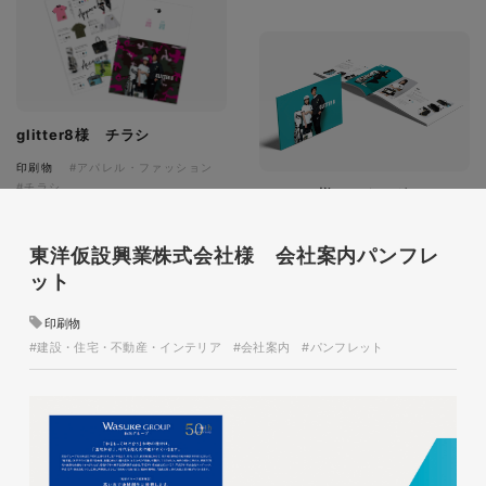
glitter8様 チラシ
印刷物
#アパレル・ファッション
#チラシ
glitter8様 カタログ
印刷物
#アパレル・ファッション
#カタログ
東洋仮設興業株式会社様 会社案内パンフレ
ット
印刷物
#建設・住宅・不動産・インテリア
#会社案内
#パンフレット