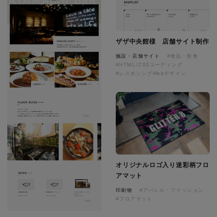
ザザ中央館様 店舗サイト制作
施設・店舗サイト
#食品・飲食
#HTML/CSSコーディング
#レスポンシブWebデザイン
オリジナルロゴ入り迷彩柄フロ
アマット
印刷物
#アパレル・ファッション
#フロアマット