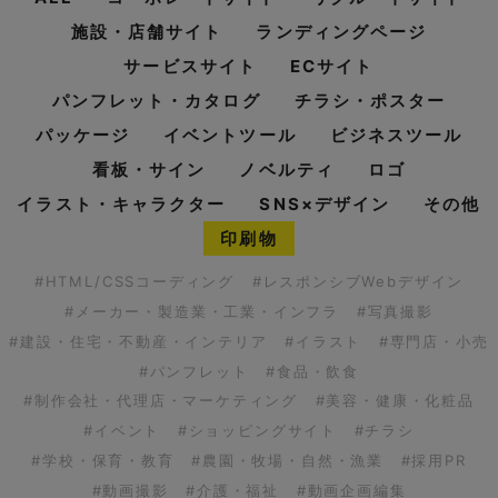
施設・店舗サイト
ランディングページ
サービスサイト
ECサイト
パンフレット・カタログ
チラシ・ポスター
パッケージ
イベントツール
ビジネスツール
看板・サイン
ノベルティ
ロゴ
イラスト・キャラクター
SNS×デザイン
その他
印刷物
#HTML/CSSコーディング
#レスポンシブWebデザイン
#メーカー・製造業・工業・インフラ
#写真撮影
#建設・住宅・不動産・インテリア
#イラスト
#専門店・小売
#パンフレット
#食品・飲食
#制作会社・代理店・マーケティング
#美容・健康・化粧品
#イベント
#ショッピングサイト
#チラシ
#学校・保育・教育
#農園・牧場・自然・漁業
#採用PR
#動画撮影
#介護・福祉
#動画企画編集