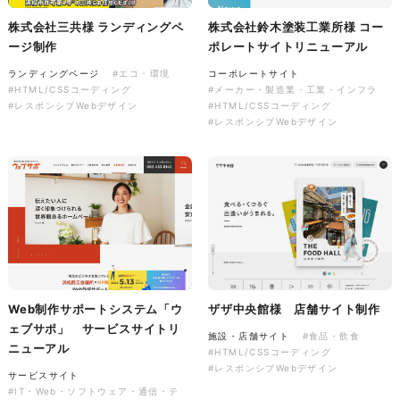
株式会社三共様 ランディングペ
株式会社鈴木塗装工業所様 コー
ージ制作
ポレートサイトリニューアル
株式会社バスコフーズ様
ランディングページ
#エコ・環境
コーポレートサイト
FRUITFRUIT SNACK パッケ
#HTML/CSSコーディング
#メーカー・製造業・工業・インフラ
ージデザイン
#レスポンシブWebデザイン
#HTML/CSSコーディング
#レスポンシブWebデザイン
パッケージ
#食品・飲食
#パッケージデザイン
#グラフィックデザイン
Web制作サポートシステム「ウ
ザザ中央館様 店舗サイト制作
ェブサポ」 サービスサイトリ
施設・店舗サイト
#食品・飲食
ニューアル
#HTML/CSSコーディング
#レスポンシブWebデザイン
サービスサイト
#IT・Web・ソフトウェア・通信・テ