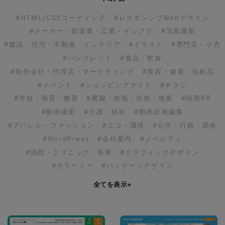
#HTML/CSSコーディング
#レスポンシブWebデザイン
#メーカー・製造業・工業・インフラ
#写真撮影
#建設・住宅・不動産・インテリア
#イラスト
#専門店・小売
#パンフレット
#食品・飲食
#制作会社・代理店・マーケティング
#美容・健康・化粧品
#イベント
#ショッピングサイト
#チラシ
#学校・保育・教育
#農園・牧場・自然・漁業
#採用PR
#動画撮影
#介護・福祉
#動画企画編集
#アパレル・ファッション
#エコ・環境
#公共・行政・団体
#WordPress
#会社案内
#ノベルティ
#病院・クリニック・医療
#グラフィックデザイン
#カラーミー
#パッケージデザイン
全てを表示
+