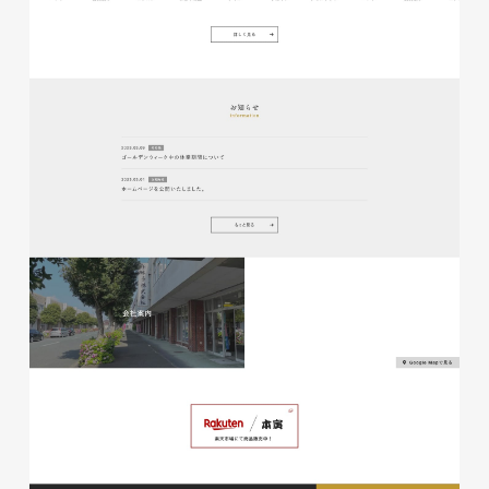
磐田商工会議所様 磐田市商店
会連盟チラシ
印刷物
#公共・行政・団体
#磐田
#チラシ