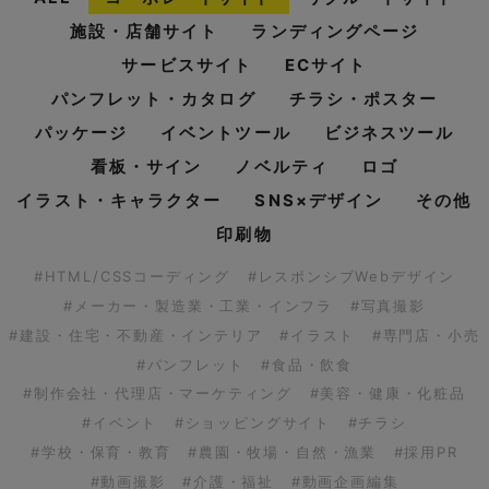
施設・店舗サイト
ランディングページ
サービスサイト
ECサイト
パンフレット・カタログ
チラシ・ポスター
パッケージ
イベントツール
ビジネスツール
看板・サイン
ノベルティ
ロゴ
イラスト・キャラクター
SNS×デザイン
その他
印刷物
#HTML/CSSコーディング
#レスポンシブWebデザイン
#メーカー・製造業・工業・インフラ
#写真撮影
#建設・住宅・不動産・インテリア
#イラスト
#専門店・小売
#パンフレット
#食品・飲食
#制作会社・代理店・マーケティング
#美容・健康・化粧品
#イベント
#ショッピングサイト
#チラシ
#学校・保育・教育
#農園・牧場・自然・漁業
#採用PR
#動画撮影
#介護・福祉
#動画企画編集