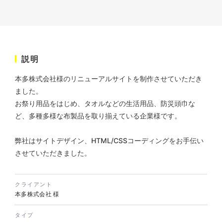
株式会社KDK様 コーポレート
サイト制作
説明
コーポレートサイト
#メーカー・製造業・工業・インフ
本多株式会社様のリニューアルサイトを制作させていただき
ラ
杉野屋様 立春大福チラシ
#HTML/CSSコーディング
ました。
印刷物
#食品・飲食
#チラシ
#レスポンシブWebデザイン
お祭り用品をはじめ、タオルなどの生活用品、防災頭巾な
ど、多種多様な布製品を取り揃えている企業様です。
弊社はサイトデザイン、HTML/CSSコーディングをお手伝い
させていただきました。
クライアント
本多株式会社
様
株式会社三共様 さんきょちゃ
んぬいぐるみ
タイプ