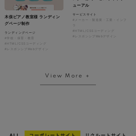
ューアル
サービスサイト
木俣ピアノ教室様 ランディン
#メーカー・製造業・工業・インフ
グページ制作
ラ
#HTML/CSSコーディング
ランディングページ
#レスポンシブWebデザイン
#学校・保育・教育
#HTML/CSSコーディング
#レスポンシブWebデザイン
View More ＋
ALL
コーポレートサイト
リクルートサイト