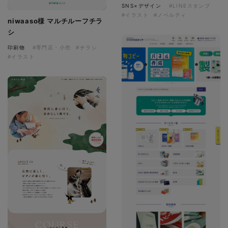
SNS×デザイン
#LINEスタンプ
#イラスト
#ノベルティ
niwaaso様 マルチルーフチラ
シ
印刷物
#専門店・小売
#チラシ
#イラスト