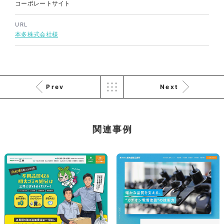
株式会社三共様 会社案内パン
コーポレートサイト
イラスト・キャラクター
フレット
#イラスト
#エコ・環境
#ぬいぐるみ
URL
印刷物
#産業廃棄物処理業
本多株式会社様
#イラスト
#エコ・環境
Prev
Next
株式会社三共様 ドリップコー
関連事例
ヒーパッケージ
ノベルティ
#産業廃棄物処理業
#イラスト
#エコ・環境