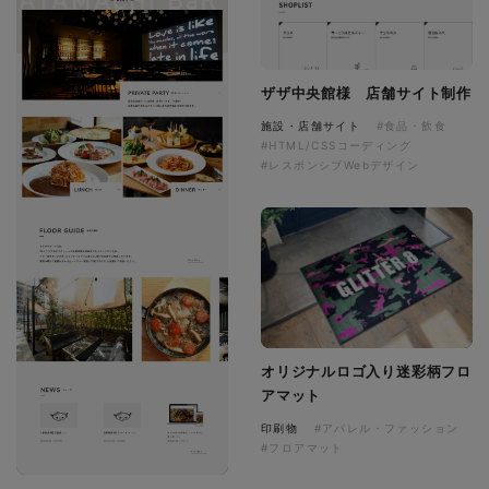
ザザ中央館様 店舗サイト制作
施設・店舗サイト
#食品・飲食
#HTML/CSSコーディング
#レスポンシブWebデザイン
オリジナルロゴ入り迷彩柄フロ
アマット
印刷物
#アパレル・ファッション
#フロアマット