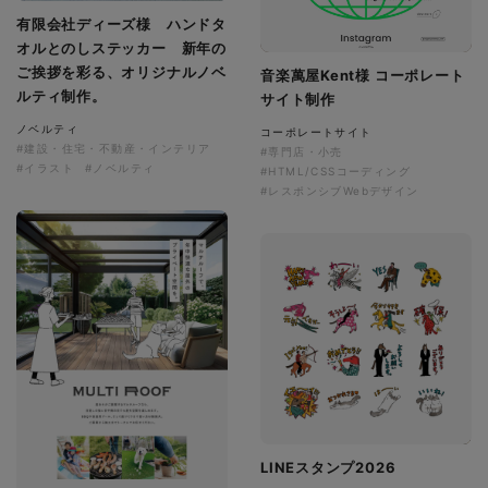
有限会社ディーズ様 ハンドタ
オルとのしステッカー 新年の
ご挨拶を彩る、オリジナルノベ
音楽萬屋Kent様 コーポレート
ルティ制作。
サイト制作
ノベルティ
コーポレートサイト
#建設・住宅・不動産・インテリア
#専門店・小売
#イラスト
#ノベルティ
#HTML/CSSコーディング
#レスポンシブWebデザイン
LINEスタンプ2026