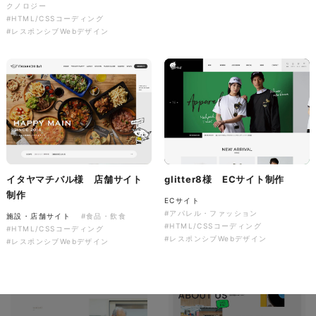
クノロジー
ソレイユ障害年金サポートセン
#HTML/CSSコーディング
ター様 コーポレートサイト制
#レスポンシブWebデザイン
作
コーポレートサイト
#介護・福祉
#HTML/CSSコーディング
#レスポンシブWebデザイン
イタヤマチバル様 店舗サイト
glitter8様 ECサイト制作
制作
ECサイト
#アパレル・ファッション
施設・店舗サイト
#食品・飲食
#HTML/CSSコーディング
#HTML/CSSコーディング
#レスポンシブWebデザイン
#レスポンシブWebデザイン