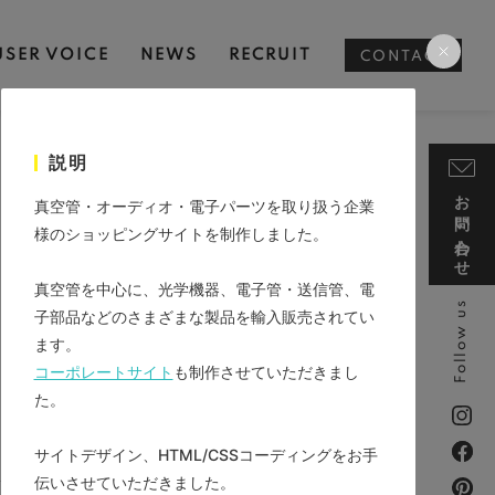
USER VOICE
NEWS
RECRUIT
CONTACT
説明
お問い合わせ
真空管・オーディオ・電子パーツを取り扱う企業
様のショッピングサイトを制作しました。
真空管を中心に、光学機器、電子管・送信管、電
Follow us
子部品などのさまざまな製品を輸入販売されてい
ます。
ングページ
サービスサイト
コーポレートサイト
も制作させていただきまし
た。
トツール
ビジネスツール
イン
その他
印刷物
サイトデザイン、HTML/CSSコーディングをお手
・インフラ
#写真撮影
伝いさせていただきました。