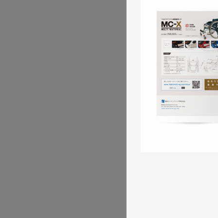
株式会社三共様 ランデ
ランディングページ
#エ
#レスポンシブWebデザイン