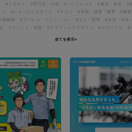
ア
#イラスト
#専門店・小売
#パンフレット
#食品・飲食
#
ント
#ショッピングサイト
#チラシ
#学校・保育・教育
#農
企画編集
#アパレル・ファッション
#エコ・環境
#公共・行政
病院・クリニック・医療
#グラフィックデザイン
#カラーミー
#
全てを表示
+