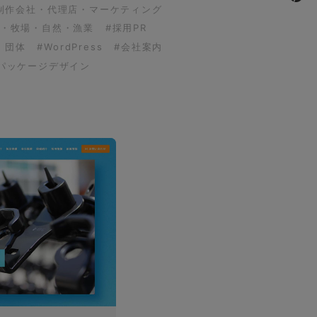
制作会社・代理店・マーケティング
園・牧場・自然・漁業
#採用PR
・団体
#WordPress
#会社案内
パッケージデザイン