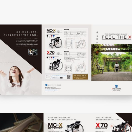
イタヤマチバル様 イメージキ
イラスト・キャラクター
#食品・
テム「ウェブサポ」 サービスサ
通信・テクノロジー
#レスポンシブWebデザイン