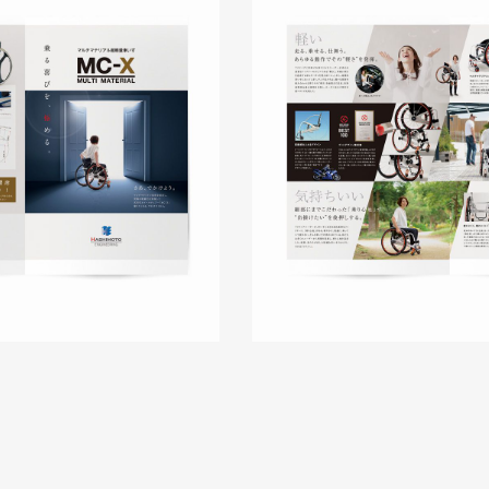
ィングページ制作
株式会社鈴木塗装工業所様 コー
アル
コ・環境
#HTML/CSSコーディング
コーポレートサイト
#メーカー・
#HTML/CSSコーディング
#レスポン