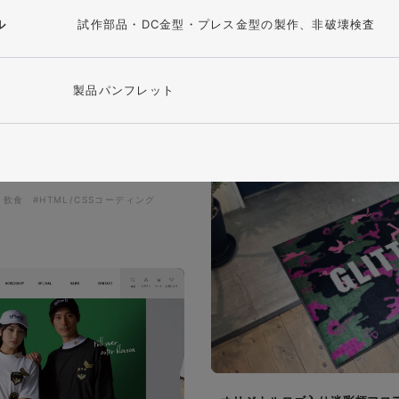
ル
試作部品・DC金型・プレス金型の製作、
非破壊検査
ザザ中央館様 店舗サイト制作
施設・店舗サイト
#食品・飲食
製品パンフレット
#レスポンシブWebデザイン
サイト制作
・飲食
#HTML/CSSコーディング