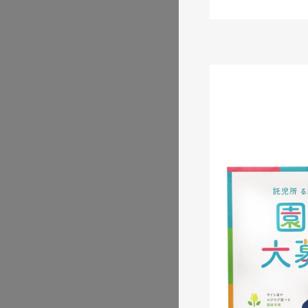
株式会社三共様 ランデ
ランディングページ
#エ
#レスポンシブWebデザイン