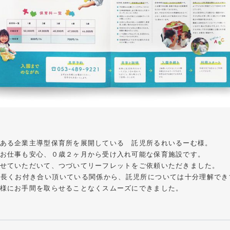
イタヤマチバル様 イメージキ
イラスト・キャラクター
#食品・
テム「ウェブサポ」 サービスサ
通信・テクノロジー
#レスポンシブWebデザイン
ある企業主導型保育所を展開している 託児所るれいるーむ様。
お仕事も安心、０歳２ヶ月から受け入れ可能な保育施設です。
せていただいて、つづいてリーフレットをご依頼いただきました。
で長くお付き合い頂いている関係から、託児所については十分理解でき
様にお手間を取らせることなくスムーズにできました。