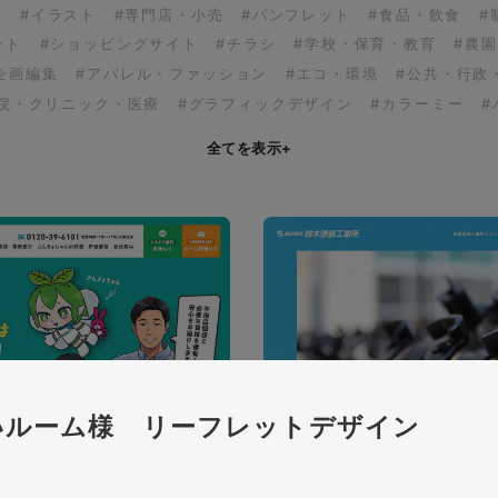
ア
#イラスト
#専門店・小売
#パンフレット
#食品・飲食
#
ント
#ショッピングサイト
#チラシ
#学校・保育・教育
#農
企画編集
#アパレル・ファッション
#エコ・環境
#公共・行政
病院・クリニック・医療
#グラフィックデザイン
#カラーミー
#
全てを表示
+
いルーム様 リーフレットデザイン