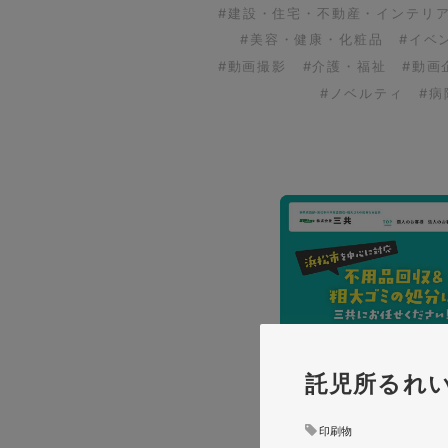
#建設・住宅・不動産・インテリ
#美容・健康・化粧品
#イベ
#動画撮影
#介護・福祉
#動画
#ノベルティ
#
託児所るれ
印刷物