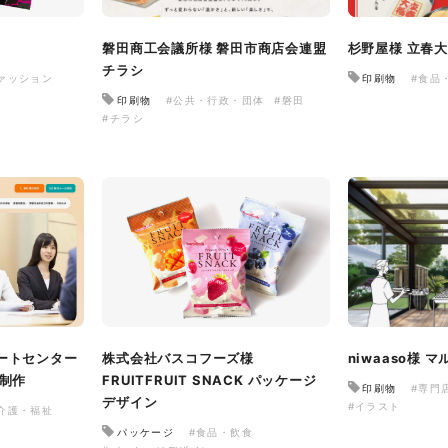
磐田商工会議所様 磐田市商店会連盟
杉野屋様 立春
ザザ中央館様 店舗サイト制作
チラシ
ァッション
印刷物
#食品
施設・店舗サイト
#食品・飲食
印刷物
#公共・行政・団体
#磐田
#レスポンシブWebデザイン
#チラシ
サイト制作
・飲食
#HTML/CSSコーディング
ートセンター
株式会社バスコフーズ様
niwaaso様
ト制作
FRUITFRUIT SNACK パッケージ
印刷物
#専門
デザイン
#イラスト
介護・福祉
パッケージ
#食品・飲食
ン