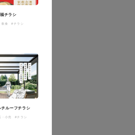
大福チラシ
・飲食
#チラシ
#HTML/CSSコーディング
 マルチルーフチラシ
店・小売
#チラシ