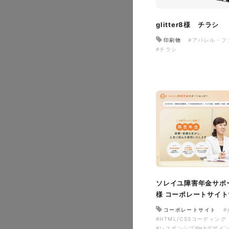
glitter8様 チラシ
印刷物
#アパレル・フ
#チラシ
イタヤマチバル様 店舗
施設・店舗サイト
#食品
#レスポンシブWebデザイン
ソレイユ障害年金サポ
様 コーポレートサイ
コーポレートサイト
#
#HTML/CSSコーディング
#レスポンシブWebデザイ