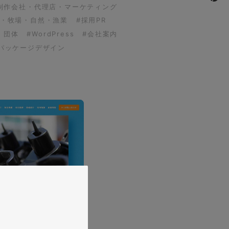
制作会社・代理店・マーケティング
園・牧場・自然・漁業
#採用PR
・団体
#WordPress
#会社案内
パッケージデザイン