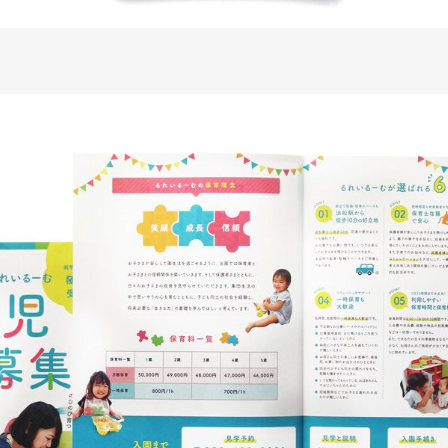
ィングページ制作
株式会社鈴木塗装工業所様 コー
アル
コ・環境
#HTML/CSSコーディング
コーポレートサイト
#メーカー・
#HTML/CSSコーディング
#レスポン