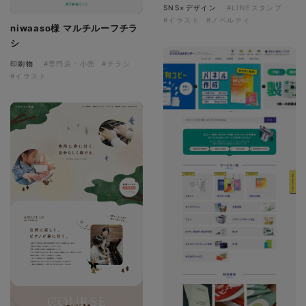
SNS×デザイン
#LINEスタンプ
#イラスト
#ノベルティ
niwaaso様 マルチルーフチラ
シ
印刷物
#専門店・小売
#チラシ
#イラスト