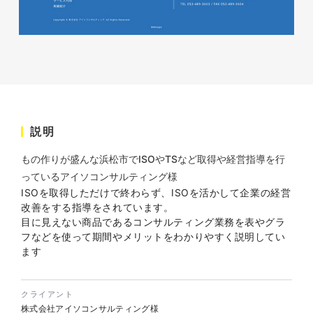
株式会社ベストブラス様 EC
説明
サイト制作
ECサイト
もの作りが盛んな浜松市でISOやTSなど取得や経営指導を行
#HTML/CSSコーディング
っているアイソコンサルティング様
#レスポンシブWebデザイン
ISOを取得しただけで終わらず、ISOを活かして企業の経営
#Shopify
改善をする指導をされています。
目に見えない商品であるコンサルティング業務を表やグラ
フなどを使って期間やメリットをわかりやすく説明してい
ます
クライアント
株式会社アイソコンサルティング様