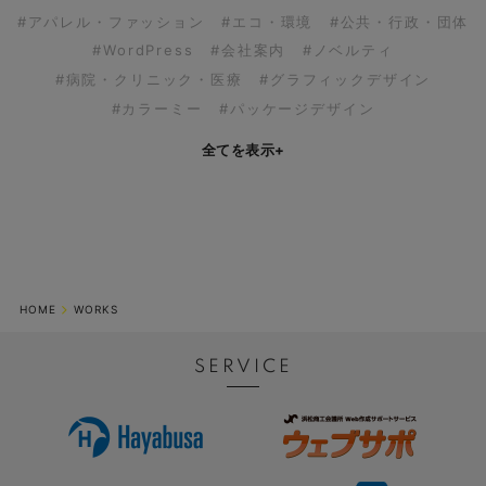
#アパレル・ファッション
#エコ・環境
#公共・行政・団体
#WordPress
#会社案内
#ノベルティ
#病院・クリニック・医療
#グラフィックデザイン
#カラーミー
#パッケージデザイン
全てを表示
+
HOME
WORKS
SERVICE