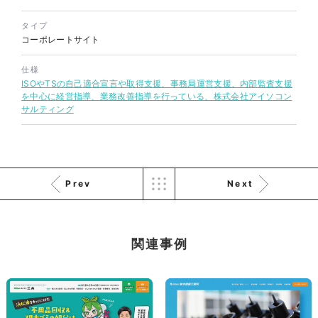
タイプ
コーポレートサイト
株式会社KDK様 コーポレート
サイト制作
仕様
ISOやTSの自己適合宣言や取得支援、事務局運営支援、内部監査支援
コーポレートサイト
を中心に経営指導、業務改善指導を行っている、株式会社アイソコン
#メーカー・製造業・工業・インフ
サルティング
ラ
杉野屋様 立春大福チラシ
#HTML/CSSコーディング
印刷物
#食品・飲食
#チラシ
#レスポンシブWebデザイン
Prev
Next
関連事例
株式会社三共様 さんきょちゃ
んぬいぐるみ