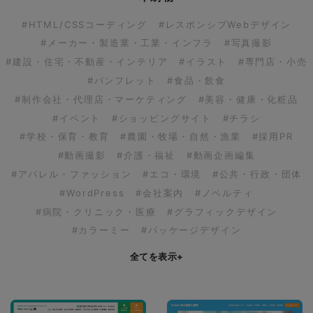
#HTML/CSSコーディング
#レスポンシブWebデザイン
#メーカー・製造業・工業・インフラ
#写真撮影
#建設・住宅・不動産・インテリア
#イラスト
#専門店・小売
#パンフレット
#食品・飲食
#制作会社・代理店・マーケティング
#美容・健康・化粧品
#イベント
#ショッピングサイト
#チラシ
#学校・保育・教育
#農園・牧場・自然・漁業
#採用PR
#動画撮影
#介護・福祉
#動画企画編集
#アパレル・ファッション
#エコ・環境
#公共・行政・団体
#WordPress
#会社案内
#ノベルティ
#病院・クリニック・医療
#グラフィックデザイン
#カラーミー
#パッケージデザイン
全てを表示
+