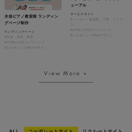
ューアル
サービスサイト
木俣ピアノ教室様 ランディン
#メーカー・製造業・工業・インフ
グページ制作
ラ
#HTML/CSSコーディング
ランディングページ
#レスポンシブWebデザイン
#学校・保育・教育
#HTML/CSSコーディング
#レスポンシブWebデザイン
View More ＋
ALL
コーポレートサイト
リクルートサイト