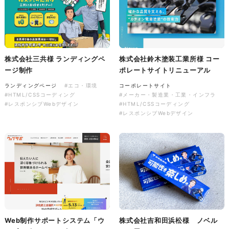
株式会社三共様 会社案内パン
イラスト・キャラクター
フレット
#イラスト
#エコ・環境
#ぬいぐるみ
印刷物
#産業廃棄物処理業
#イラスト
#エコ・環境
株式会社三共様 ランディングペ
株式会社鈴木塗装工業所様 コー
ージ制作
ポレートサイトリニューアル
ランディングページ
#エコ・環境
コーポレートサイト
#HTML/CSSコーディング
#メーカー・製造業・工業・インフラ
#レスポンシブWebデザイン
#HTML/CSSコーディング
#レスポンシブWebデザイン
株式会社三共様 ドリップコー
ヒーパッケージ
ノベルティ
#産業廃棄物処理業
#イラスト
#エコ・環境
Web制作サポートシステム「ウ
株式会社吉和田浜松様 ノベル