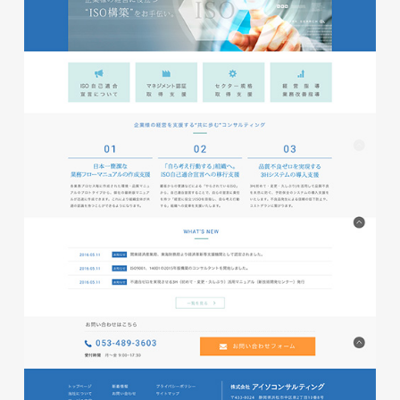
磐田商工会議所様 磐田市商店
会連盟チラシ
印刷物
#公共・行政・団体
#磐田
#チラシ