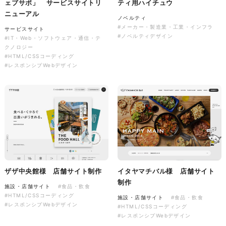
ェブサポ」 サービスサイトリ
ティ用ハイチュウ
ニューアル
ノベルティ
#メーカー・製造業・工業・インフラ
サービスサイト
株式会社バスコフーズ様
#ノベルティデザイン
#IT・Web・ソフトウェア・通信・テ
FRUITFRUIT SNACK パッケ
クノロジー
ージデザイン
#HTML/CSSコーディング
#レスポンシブWebデザイン
パッケージ
#食品・飲食
#パッケージデザイン
#グラフィックデザイン
ザザ中央館様 店舗サイト制作
イタヤマチバル様 店舗サイト
制作
施設・店舗サイト
#食品・飲食
#HTML/CSSコーディング
施設・店舗サイト
#食品・飲食
#レスポンシブWebデザイン
#HTML/CSSコーディング
#レスポンシブWebデザイン