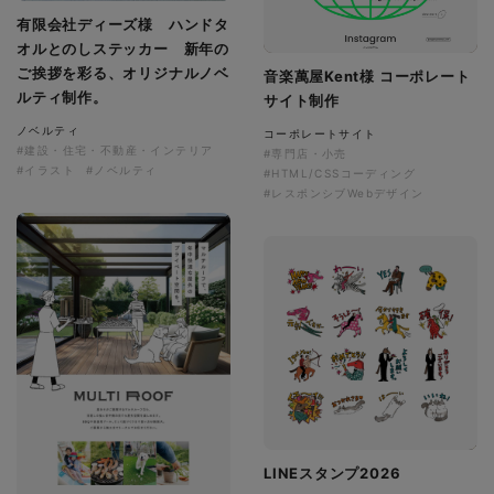
有限会社ディーズ様 ハンドタ
オルとのしステッカー 新年の
ご挨拶を彩る、オリジナルノベ
音楽萬屋Kent様 コーポレート
ルティ制作。
サイト制作
ノベルティ
コーポレートサイト
#建設・住宅・不動産・インテリア
#専門店・小売
#イラスト
#ノベルティ
#HTML/CSSコーディング
#レスポンシブWebデザイン
LINEスタンプ2026