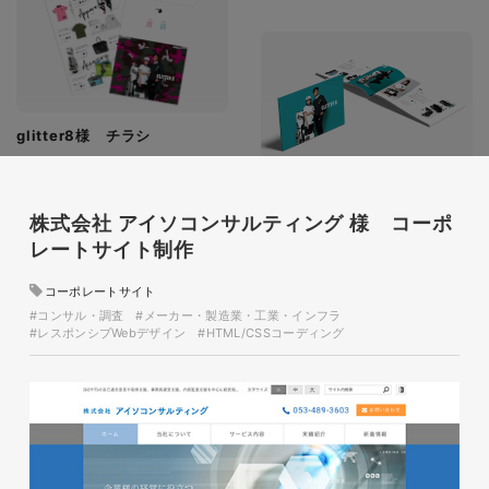
glitter8様 チラシ
印刷物
#アパレル・ファッション
#チラシ
glitter8様 カタログ
株式会社 アイソコンサルティング 様 コーポ
印刷物
#アパレル・ファッション
レートサイト制作
#カタログ
コーポレートサイト
#コンサル・調査
#メーカー・製造業・工業・インフラ
#レスポンシブWebデザイン
#HTML/CSSコーディング