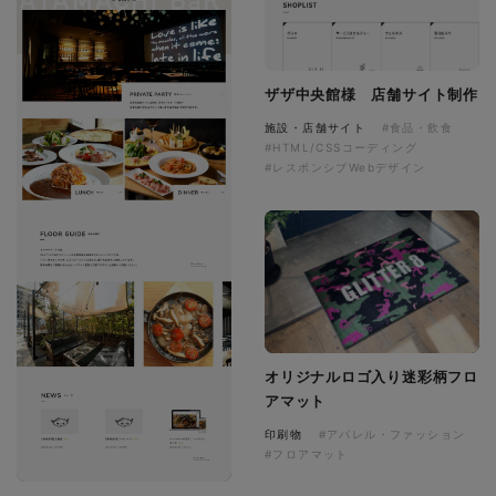
ザザ中央館様 店舗サイト制作
施設・店舗サイト
#食品・飲食
#HTML/CSSコーディング
#レスポンシブWebデザイン
オリジナルロゴ入り迷彩柄フロ
アマット
印刷物
#アパレル・ファッション
#フロアマット