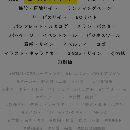
施設・店舗サイト
ランディングページ
サービスサイト
ECサイト
パンフレット・カタログ
チラシ・ポスター
パッケージ
イベントツール
ビジネスツール
看板・サイン
ノベルティ
ロゴ
イラスト・キャラクター
SNS×デザイン
その他
印刷物
#HTML/CSSコーディング
#レスポンシブWebデザイン
#メーカー・製造業・工業・インフラ
#写真撮影
#建設・住宅・不動産・インテリア
#イラスト
#専門店・小売
#パンフレット
#食品・飲食
#制作会社・代理店・マーケティング
#美容・健康・化粧品
#イベント
#ショッピングサイト
#チラシ
#学校・保育・教育
#農園・牧場・自然・漁業
#採用PR
#動画撮影
#介護・福祉
#動画企画編集