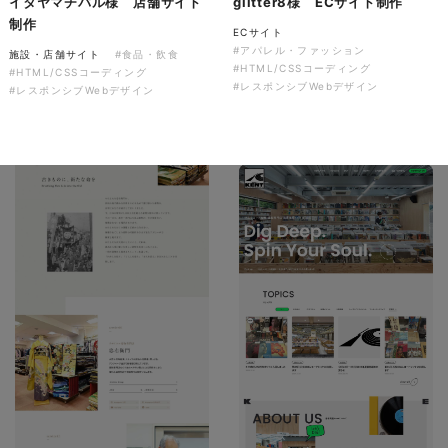
イタヤマチバル様 店舗サイト
glitter8様 ECサイト制作
ソレイユ障害年金サポートセン
制作
ECサイト
ター様 コーポレートサイト制
#アパレル・ファッション
施設・店舗サイト
#食品・飲食
作
#HTML/CSSコーディング
#HTML/CSSコーディング
#レスポンシブWebデザイン
コーポレートサイト
#介護・福祉
#レスポンシブWebデザイン
#HTML/CSSコーディング
#レスポンシブWebデザイン