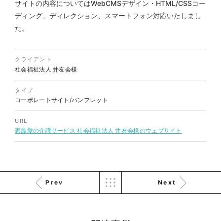
サイトの内容についてはWebCMSデザイン・HTML/CSSコー
ディング、ディレクション、スマートフォン対応いたしまし
た。
株式会社KDK様 コーポレート
サイト制作
クライアント
コーポレートサイト
社会福祉法人 井友会様
#メーカー・製造業・工業・インフ
ラ
杉野屋様 立春大福チラシ
#HTML/CSSコーディング
タイプ
印刷物
#食品・飲食
#チラシ
#レスポンシブWebデザイン
コーポレートサイト/パンフレット
URL
家族愛の介護サービス 社会福祉法人 井友会様のウェブサイト
Prev
Next
株式会社三共様 さんきょちゃ
んぬいぐるみ