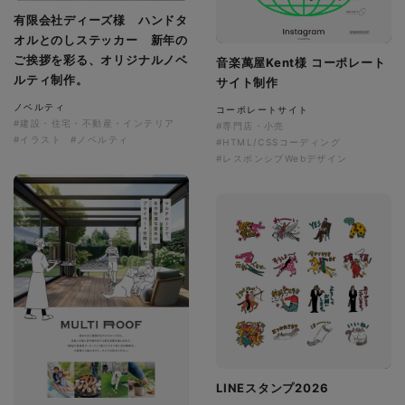
有限会社ディーズ様 ハンドタ
オルとのしステッカー 新年の
ご挨拶を彩る、オリジナルノベ
音楽萬屋Kent様 コーポレート
ルティ制作。
サイト制作
ノベルティ
コーポレートサイト
#建設・住宅・不動産・インテリア
#専門店・小売
#イラスト
#ノベルティ
#HTML/CSSコーディング
#レスポンシブWebデザイン
LINEスタンプ2026