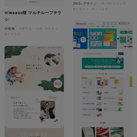
SNS×デザイン
#LINEスタンプ
#イラスト
#ノベルティ
niwaaso様 マルチルーフチラ
シ
印刷物
#専門店・小売
#チラシ
#イラスト