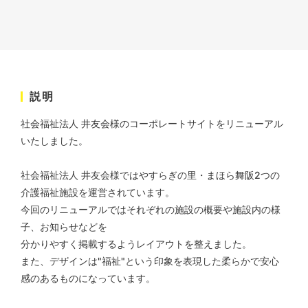
説明
株式会社ベストブラス様 EC
社会福祉法人 井友会様のコーポレートサイトをリニューアル
サイト制作
いたしました。
ECサイト
#HTML/CSSコーディング
社会福祉法人 井友会様ではやすらぎの里・まほら舞阪2つの
#レスポンシブWebデザイン
介護福祉施設を運営されています。
#Shopify
今回のリニューアルではそれぞれの施設の概要や施設内の様
子、お知らせなどを
分かりやすく掲載するようレイアウトを整えました。
また、デザインは"福祉"という印象を表現した柔らかで安心
感のあるものになっています。