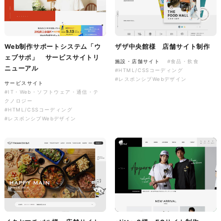
株式会社バスコフーズ様
FRUITFRUIT SNACK パッケ
Web制作サポートシステム「ウ
ザザ中央館様 店舗サイト制作
ージデザイン
ェブサポ」 サービスサイトリ
施設・店舗サイト
#食品・飲食
ニューアル
パッケージ
#食品・飲食
#HTML/CSSコーディング
#パッケージデザイン
#レスポンシブWebデザイン
サービスサイト
#グラフィックデザイン
#IT・Web・ソフトウェア・通信・テ
クノロジー
#HTML/CSSコーディング
#レスポンシブWebデザイン