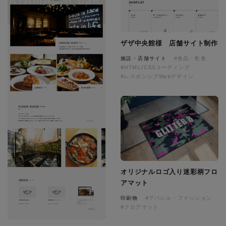
ザザ中央館様 店舗サイト制作
施設・店舗サイト
#食品・飲食
#HTML/CSSコーディング
#レスポンシブWebデザイン
オリジナルロゴ入り迷彩柄フロ
アマット
印刷物
#アパレル・ファッション
#フロアマット