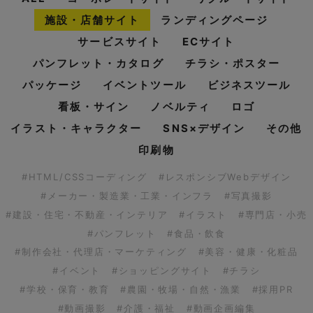
施設・店舗サイト
ランディングページ
サービスサイト
ECサイト
パンフレット・カタログ
チラシ・ポスター
パッケージ
イベントツール
ビジネスツール
看板・サイン
ノベルティ
ロゴ
イラスト・キャラクター
SNS×デザイン
その他
印刷物
#HTML/CSSコーディング
#レスポンシブWebデザイン
#メーカー・製造業・工業・インフラ
#写真撮影
#建設・住宅・不動産・インテリア
#イラスト
#専門店・小売
#パンフレット
#食品・飲食
#制作会社・代理店・マーケティング
#美容・健康・化粧品
#イベント
#ショッピングサイト
#チラシ
#学校・保育・教育
#農園・牧場・自然・漁業
#採用PR
#動画撮影
#介護・福祉
#動画企画編集