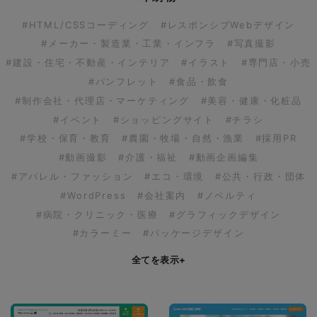
#HTML/CSSコーディング
#レスポンシブWebデザイン
#メーカー・製造業・工業・インフラ
#写真撮影
#建設・住宅・不動産・インテリア
#イラスト
#専門店・小売
#パンフレット
#食品・飲食
#制作会社・代理店・マーケティング
#美容・健康・化粧品
#イベント
#ショッピングサイト
#チラシ
#学校・保育・教育
#農園・牧場・自然・漁業
#採用PR
#動画撮影
#介護・福祉
#動画企画編集
#アパレル・ファッション
#エコ・環境
#公共・行政・団体
#WordPress
#会社案内
#ノベルティ
#病院・クリニック・医療
#グラフィックデザイン
#カラーミー
#パッケージデザイン
全てを表示
+