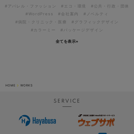
#アパレル・ファッション
#エコ・環境
#公共・行政・団体
#WordPress
#会社案内
#ノベルティ
#病院・クリニック・医療
#グラフィックデザイン
#カラーミー
#パッケージデザイン
全てを表示
+
HOME
WORKS
SERVICE