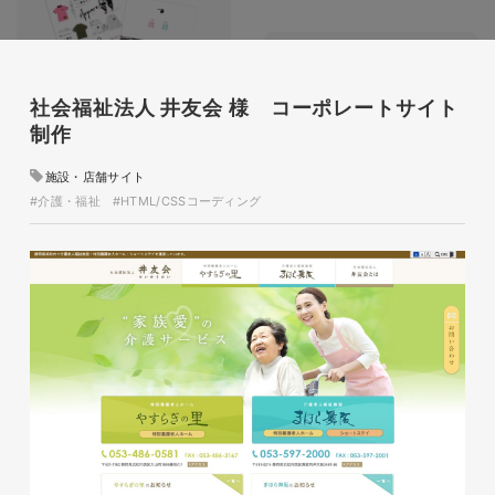
社会福祉法人 井友会 様 コーポレートサイト
制作
glitter8様 チラシ
印刷物
#アパレル・ファッション
施設・店舗サイト
#チラシ
glitter8様 カタログ
#介護・福祉
#HTML/CSSコーディング
印刷物
#アパレル・ファッション
#カタログ