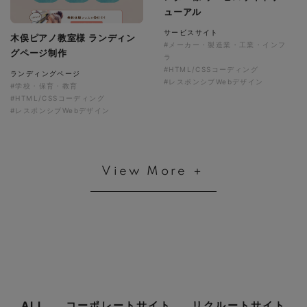
ューアル
サービスサイト
木俣ピアノ教室様 ランディン
#メーカー・製造業・工業・インフ
グページ制作
ラ
#HTML/CSSコーディング
ランディングページ
#レスポンシブWebデザイン
#学校・保育・教育
#HTML/CSSコーディング
#レスポンシブWebデザイン
View More ＋
ALL
コーポレートサイト
リクルートサイト