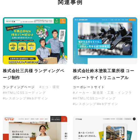
株式会社三共様 会社案内パン
関連事例
イラスト・キャラクター
フレット
#イラスト
#エコ・環境
#ぬいぐるみ
印刷物
#産業廃棄物処理業
#イラスト
#エコ・環境
株式会社三共様 ランディングペ
株式会社鈴木塗装工業所様 コー
株式会社三共様 ドリップコー
ージ制作
ポレートサイトリニューアル
ヒーパッケージ
ランディングページ
#エコ・環境
コーポレートサイト
#HTML/CSSコーディング
#メーカー・製造業・工業・インフラ
ノベルティ
#産業廃棄物処理業
#レスポンシブWebデザイン
#HTML/CSSコーディング
#イラスト
#エコ・環境
#レスポンシブWebデザイン