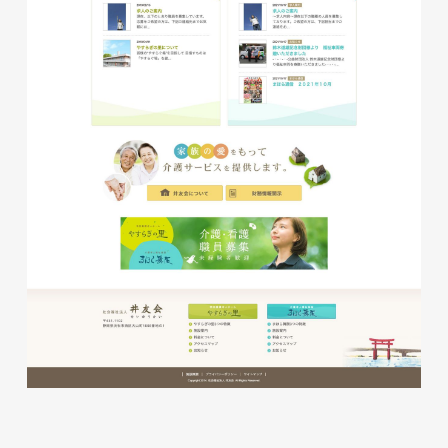
磐田商工会議所様 磐田市商店
会連盟チラシ
印刷物
#公共・行政・団体
#磐田
#チラシ