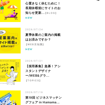
心置きなく休むために！
長期休暇前にサイトのお
知らせ更新...
[
BLOG
]
NEW
2026/07/24
夏季休業のご案内の掲載
はお済みですか？
[
WEB豆知識
]
NEW
2026/07/21
【採用募集】急募！アシ
スタントデザイナ
ー/WEB&グラ...
[
TOPICS
]
2026/07/16
第19回 ビジネスマッチン
グフェア in Hamama...