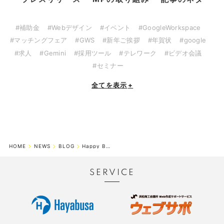
#補助金
#Webデザイン
#イベント
#GoogleWorkspace
#マッチングフェア
#GWS
#新年ご挨拶
#年賀状
#google
#求人
#Gemini
#採用ツール
#テレワーク
#ビデオ会議
#セミナー
全てを表示
+
HOME
NEWS
BLOG
Happy Birthday hayabusa!!
SERVICE