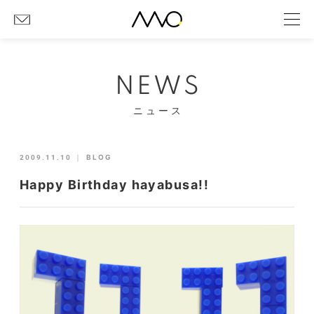
NEWS
ニュース
2009.11.10
｜
BLOG
Happy Birthday hayabusa!!