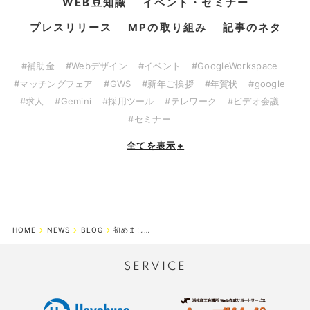
WEB豆知識
イベント・セミナー
プレスリリース
MPの取り組み
記事のネタ
#補助金
#Webデザイン
#イベント
#GoogleWorkspace
#マッチングフェア
#GWS
#新年ご挨拶
#年賀状
#google
#求人
#Gemini
#採用ツール
#テレワーク
#ビデオ会議
#セミナー
全てを表示
+
HOME
NEWS
BLOG
初めまして。昨年9月に入社いたしました大木と申します。
SERVICE