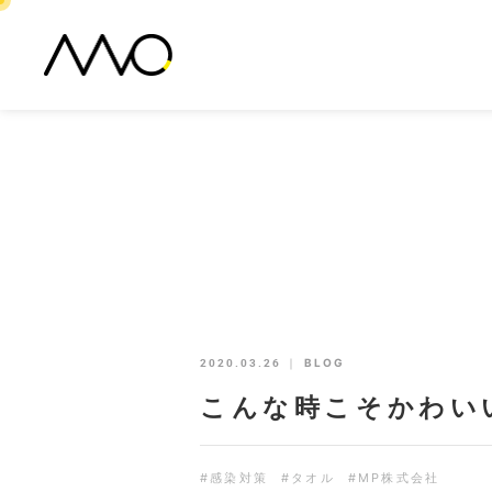
2020.03.26
｜
BLOG
こんな時こそかわい
#感染対策
#タオル
#MP株式会社