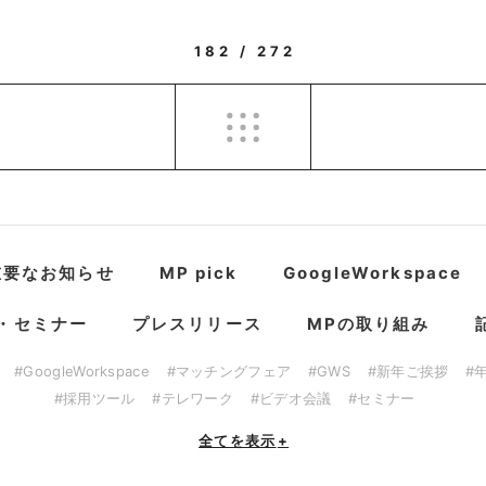
182 / 272
重要なお知らせ
MP pick
GoogleWorkspace
・セミナー
プレスリリース
MPの取り組み
#GoogleWorkspace
#マッチングフェア
#GWS
#新年ご挨拶
#
#採用ツール
#テレワーク
#ビデオ会議
#セミナー
全てを表示
+