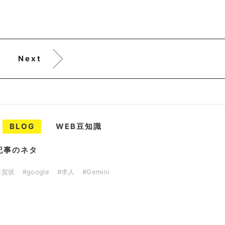
Next
BLOG
WEB豆知識
記事のネタ
年賀状
#google
#求人
#Gemini