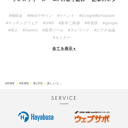
#補助金
#Webデザイン
#イベント
#GoogleWorkspace
#マッチングフェア
#GWS
#新年ご挨拶
#年賀状
#google
#求人
#Gemini
#採用ツール
#テレワーク
#ビデオ会議
#セミナー
全てを表示
+
HOME
NEWS
BLOG
涼しいところを求めて
SERVICE