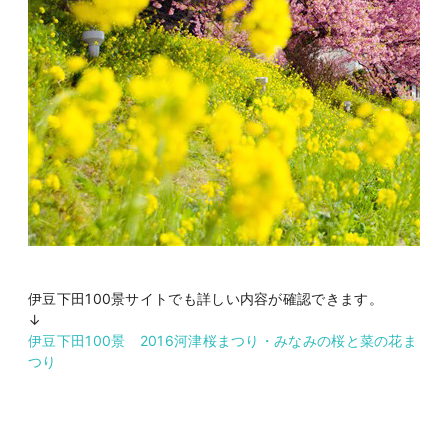
伊豆下田
100景
サイトでも詳しい内容が確認できます。
↓
伊豆下田100景 2016河津桜まつり・みなみの桜と菜の花ま
つり