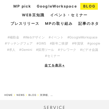
MP pick
GoogleWorkspace
BLOG
WEB豆知識
イベント・セミナー
プレスリリース
MPの取り組み
記事のネタ
#補助金
#Webデザイン
#イベント
#GoogleWorkspace
#マッチングフェア
#GWS
#新年ご挨拶
#年賀状
#google
#求人
#Gemini
#採用ツール
#テレワーク
#ビデオ会議
#セミナー
全てを表示
+
HOME
NEWS
BLOG
河津桜、満開！
SERVICE