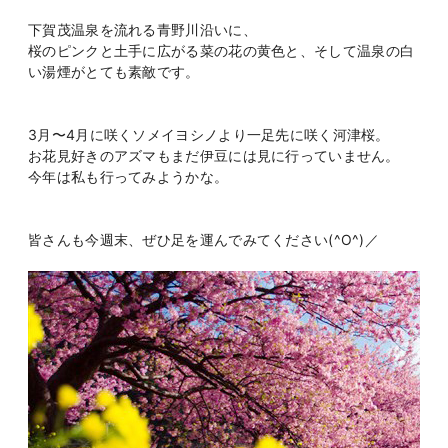
下賀茂温泉を流れる青野川沿いに、
桜のピンクと土手に広がる菜の花の黄色と、
そして
温泉の白
い湯煙
がとても素敵です。
3月〜4月に咲くソメイヨシノより一足先に咲く河津桜。
お花見好きのアズマもまだ伊豆には見に行っていません。
今年は私も行ってみようかな。
皆さんも今週末、ぜひ足を運んでみてください(^O^)／