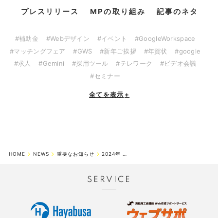
プレスリリース
MPの取り組み
記事のネタ
#補助金
#Webデザイン
#イベント
#GoogleWorkspace
#マッチングフェア
#GWS
#新年ご挨拶
#年賀状
#google
#求人
#Gemini
#採用ツール
#テレワーク
#ビデオ会議
#セミナー
全てを表示
+
HOME
NEWS
重要なお知らせ
2024年 年末年始休業期間のお知らせ
SERVICE