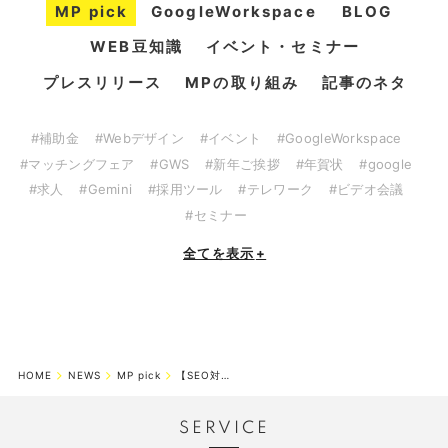
MP pick
GoogleWorkspace
BLOG
WEB豆知識
イベント・セミナー
プレスリリース
MPの取り組み
記事のネタ
#補助金
#Webデザイン
#イベント
#GoogleWorkspace
#マッチングフェア
#GWS
#新年ご挨拶
#年賀状
#google
#求人
#Gemini
#採用ツール
#テレワーク
#ビデオ会議
#セミナー
全てを表示
+
HOME
NEWS
MP pick
【SEO対策】SEO内部対策キーワード選定
SERVICE