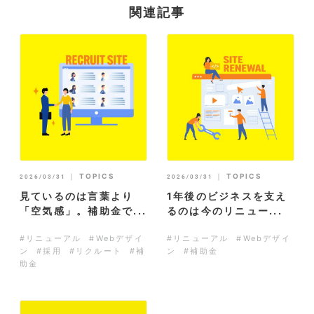
関連記事
｜
TOPICS
｜
TOPICS
2026/03/31
2026/03/31
見ているのは言葉より
1年後のビジネスを支え
「空気感」。補助金で...
るのは今のリニュー...
#リニューアル
#Webデザイ
#リニューアル
#Webデザイ
ン
#採用
#リクルート
#補
ン
#補助金
助金