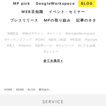
MP pick
GoogleWorkspace
BLOG
WEB豆知識
イベント・セミナー
プレスリリース
MPの取り組み
記事のネタ
#補助金
#Webデザイン
#イベント
#GoogleWorkspace
#マッチングフェア
#GWS
#新年ご挨拶
#年賀状
#google
#求人
#Gemini
#採用ツール
#テレワーク
#ビデオ会議
#セミナー
全てを表示
+
HOME
NEWS
BLOG
展示会やマッチングフェアにおすすめ！ 来場者向けアピールアイテムのご提案
SERVICE