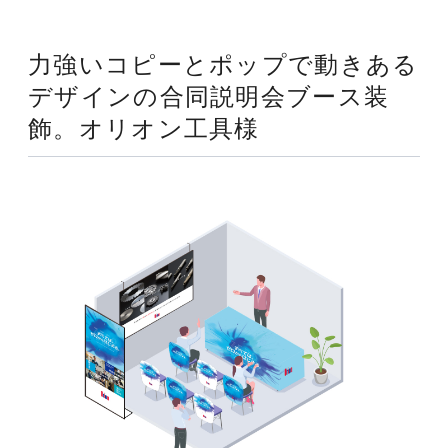
力強いコピーと
ポップで動き
ある
デザインの合同説明会
ブース
装
飾。
オリオン工具様