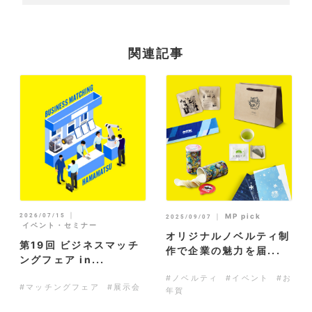
関連記事
｜
2026/07/15
｜
MP pick
2025/09/07
イベント・セミナー
オリジナルノベルティ制
第19回 ビジネスマッチ
作で企業の魅力を届...
ングフェア in...
#ノベルティ
#イベント
#お
#マッチングフェア
#展示会
年賀