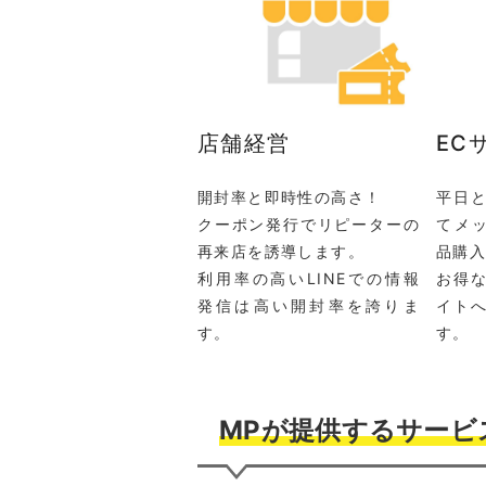
店舗経営
EC
開封率と即時性の高さ！
平日
クーポン発行でリピーターの
てメ
再来店を誘導します。
品購
利用率の高いLINEでの情報
お得
発信は高い開封率を誇りま
イト
す。
す。
MPが提供するサービ