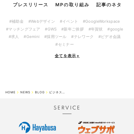
プレスリリース
MPの取り組み
記事のネタ
#補助金
#Webデザイン
#イベント
#GoogleWorkspace
#マッチングフェア
#GWS
#新年ご挨拶
#年賀状
#google
#求人
#Gemini
#採用ツール
#テレワーク
#ビデオ会議
#セミナー
全てを表示
+
HOME
NEWS
BLOG
ビジネスマッチングフェア in Hamamatsu 2022 開催！
SERVICE