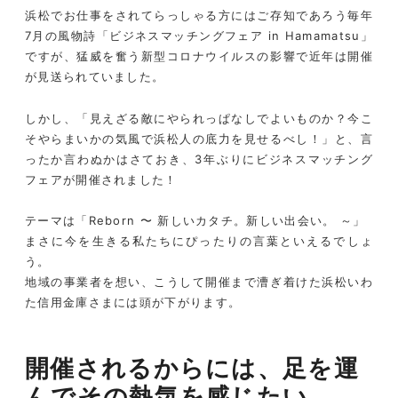
浜松でお仕事をされてらっしゃる方にはご存知であろう毎年
7月の風物詩「ビジネスマッチングフェア in Hamamatsu」
ですが、猛威を奮う新型コロナウイルスの影響で近年は開催
が見送られていました。
しかし、「見えざる敵にやられっぱなしでよいものか？今こ
そやらまいかの気風で浜松人の底力を見せるべし！」と、言
ったか言わぬかはさておき、3年ぶりにビジネスマッチング
フェアが開催されました！
テーマは「Reborn 〜 新しいカタチ。新しい出会い。 ～」
まさに今を生きる私たちにぴったりの言葉といえるでしょ
う。
地域の事業者を想い、こうして開催まで漕ぎ着けた浜松いわ
た信用金庫さまには頭が下がります。
開催されるからには、足を運
んでその熱気を感じたい