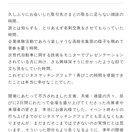
久しぶりにお会いした取引先さまとの取るに足らない雑談の
時間。
誰とは知らずも、とりあえず名刺交換をさせてもらっていた
時間。
企業体験活動であろう楽しそうな高校生集団の様子を眺めて
青春を憂う時間。
次世代自動車に関する技術をモニターでプレゼンテーション
されている方に向け、さも興味深そうに分かったような顔で
立ち見をしていた時間。
これぞビジネスマッチングフェア！再びこの時間を堪能でき
たことは本当に幸せなことでした。
開催にあたって尽力されました主催、共催・後援の方々、並
びに2日間にわたって会場を盛り上げてくださった出展者や
来場者の皆さま、本当にお疲れ様でした。イベント終わりの
打ち上げまでがビジネスマッチングフェアとも言えなくもあ
りませんが、まだまだそこまではできないのが実情だとは思
います。そういった部分もより良くなるように、来年の開催