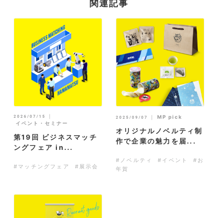
関連記事
｜
2026/07/15
｜
MP pick
2025/09/07
イベント・セミナー
オリジナルノベルティ制
第19回 ビジネスマッチ
作で企業の魅力を届...
ングフェア in...
#ノベルティ
#イベント
#お
#マッチングフェア
#展示会
年賀