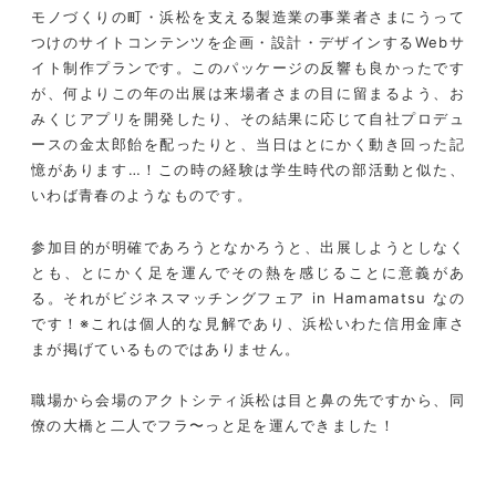
モノづくりの町・浜松を支える製造業の事業者さまにうって
つけのサイトコンテンツを企画・設計・デザインするWebサ
イト制作プランです。このパッケージの反響も良かったです
が、何よりこの年の出展は来場者さまの目に留まるよう、お
みくじアプリを開発したり、その結果に応じて自社プロデュ
ースの金太郎飴を配ったりと、当日はとにかく動き回った記
憶があります…！この時の経験は学生時代の部活動と似た、
いわば青春のようなものです。
参加目的が明確であろうとなかろうと、出展しようとしなく
とも、とにかく足を運んでその熱を感じることに意義があ
る。それがビジネスマッチングフェア in Hamamatsu なの
です！※これは個人的な見解であり、浜松いわた信用金庫さ
まが掲げているものではありません。
職場から会場のアクトシティ浜松は目と鼻の先ですから、同
僚の大橋と二人でフラ〜っと足を運んできました！