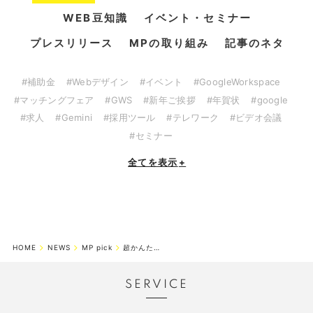
WEB豆知識
イベント・セミナー
プレスリリース
MPの取り組み
記事のネタ
#補助金
#Webデザイン
#イベント
#GoogleWorkspace
#マッチングフェア
#GWS
#新年ご挨拶
#年賀状
#google
#求人
#Gemini
#採用ツール
#テレワーク
#ビデオ会議
#セミナー
全てを表示
+
HOME
NEWS
MP pick
超かんたん解説！2022年度版 IT導入補助金のコト
SERVICE