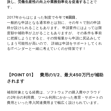
決し、労働生産性の向上や業務効率化を促進すること
で
す。
2017年からはじまった制度で今年で
6回目
。
一般的な申請となる通常枠とは別に、その年々で別の申請
枠が設けられることもあります。 申請要件にはよっては限
度額や補助率が上がることもありますが、 その条件を事前
に把握しようとすると、その情報量から申請に尻込みして
しまう可能性が高いので、 詳細は申請をサポートしてくれ
るITベンダーと一緒に考えていくのが得策です！
【POINT 01】 費用の1/2、最大450万円が補助
されます
補助対象となる経費は、ソフトウェアの購入費やクラウド
の2年分の利用費、ツール利用にかかった教育・サポートの
費用といった導入関連費用まで幅広く設けられています。