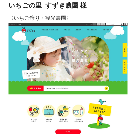
いちごの里 すずき農園 様
〈いちご狩り・観光農園〉