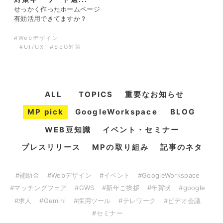
せっかく作ったホームページ
有効活用できてますか？
#Webデザイン
#UI/UX
#SEO対策
ALL
TOPICS
重要なお知らせ
MP pick
GoogleWorkspace
BLOG
WEB豆知識
イベント・セミナー
プレスリリース
MPの取り組み
記事のネタ
#補助金
#Webデザイン
#イベント
#GoogleWorkspace
#マッチングフェア
#GWS
#新年ご挨拶
#年賀状
#google
#求人
#Gemini
#採用ツール
#テレワーク
#ビデオ会議
#セミナー