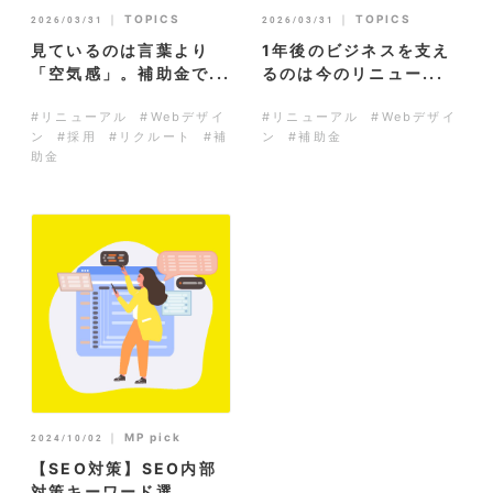
｜
TOPICS
｜
TOPICS
2026/03/31
2026/03/31
見ているのは言葉より
1年後のビジネスを支え
「空気感」。補助金で...
るのは今のリニュー...
#リニューアル
#Webデザイ
#リニューアル
#Webデザイ
ン
#採用
#リクルート
#補
ン
#補助金
助金
｜
MP pick
2024/10/02
【SEO対策】SEO内部
対策キーワード選...