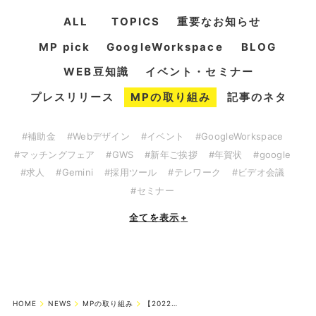
ALL
TOPICS
重要なお知らせ
MP pick
GoogleWorkspace
BLOG
WEB豆知識
イベント・セミナー
プレスリリース
MPの取り組み
記事のネタ
#補助金
#Webデザイン
#イベント
#GoogleWorkspace
#マッチングフェア
#GWS
#新年ご挨拶
#年賀状
#google
#求人
#Gemini
#採用ツール
#テレワーク
#ビデオ会議
#セミナー
全てを表示
+
HOME
NEWS
MPの取り組み
【2022年4月施行】個人情報保護法の改正とプライバシーポリシー改定につい...