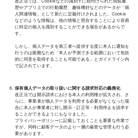
改正法では、Cookieなどの識別子に紐付けられた閲覧履
歴やアプリ上での行動履歴、趣味嗜好などのデータが「個
人関連情報」として新たに定義付けされました。Cookie
などのような情報は、他の情報と照合することにより容易
に特定の個人を識別することができる場合があるからで
す。
しかし、個人データを第三者へ提供する度に本人に通知を
行うのは困難なため「本人が予測できる範囲において包括
的に同意を取得することも可能である」とガイドライン内
で記されています。
保有個人データの取り扱いに関する請求対応の義務化
改正法では開示請求における本人の利用権が拡大され、さ
らに、事業者が個人データを利用する必要がなくなった場
合に本人が事業者に対し開示・訂正等・利用停止を請求す
ることができるようにもなりました。
プライバシーポリシーに記載しておくことも重要な作業で
すが、同時に顧客データのより一層の厳密な管理も行う必
要があります。