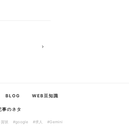
BLOG
WEB豆知識
記事のネタ
年賀状
#google
#求人
#Gemini