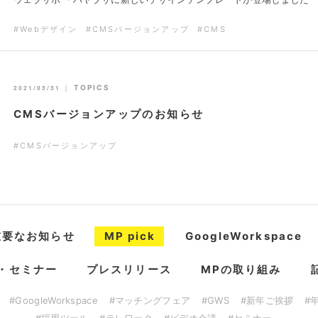
#Webデザイン
#CMSバージョンアップ
#CMS
｜
TOPICS
2021/03/31
CMSバージョンアップのお知らせ
#CMSバージョンアップ
重要なお知らせ
MP pick
GoogleWorkspace
・セミナー
プレスリリース
MPの取り組み
#GoogleWorkspace
#マッチングフェア
#GWS
#新年ご挨拶
#