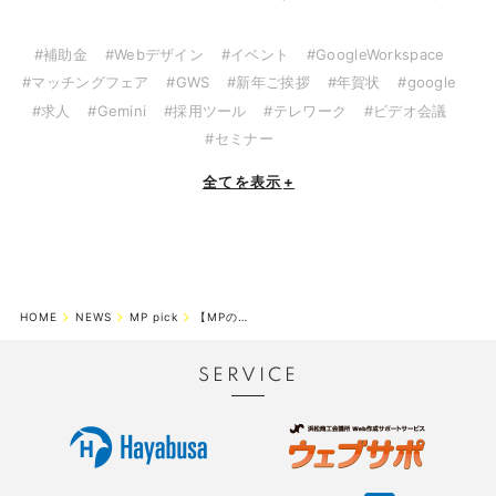
#補助金
#Webデザイン
#イベント
#GoogleWorkspace
#マッチングフェア
#GWS
#新年ご挨拶
#年賀状
#google
#求人
#Gemini
#採用ツール
#テレワーク
#ビデオ会議
#セミナー
全てを表示
+
HOME
NEWS
MP pick
【MPのお客様限定】新春キャンペーン実施中！
SERVICE