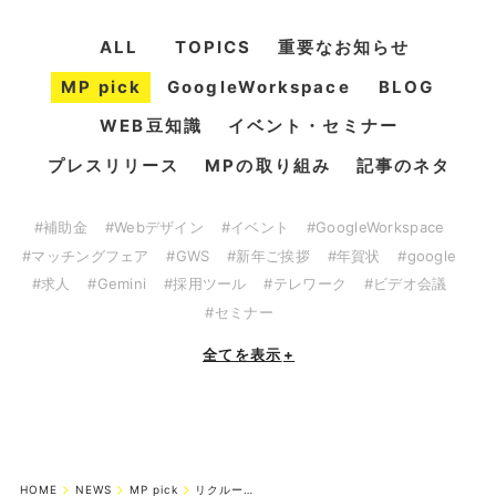
ALL
TOPICS
重要なお知らせ
MP pick
GoogleWorkspace
BLOG
WEB豆知識
イベント・セミナー
プレスリリース
MPの取り組み
記事のネタ
#補助金
#Webデザイン
#イベント
#GoogleWorkspace
#マッチングフェア
#GWS
#新年ご挨拶
#年賀状
#google
#求人
#Gemini
#採用ツール
#テレワーク
#ビデオ会議
#セミナー
全てを表示
+
HOME
NEWS
MP pick
リクルートイベントや会社説明会におすすめ！就活生向けアピールアイテムのご提...