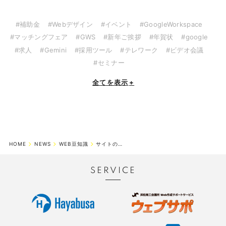
#補助金
#Webデザイン
#イベント
#GoogleWorkspace
#マッチングフェア
#GWS
#新年ご挨拶
#年賀状
#google
#求人
#Gemini
#採用ツール
#テレワーク
#ビデオ会議
#セミナー
全てを表示
+
HOME
NEWS
WEB豆知識
サイトの更新が大事な理由とは？【SEO対策】
SERVICE