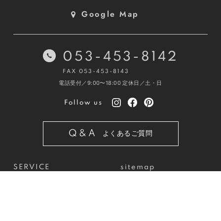
Google Map
053-453-8142
FAX 053-453-8143
電話受付／9:00〜18:00
定休日／土・日
Follow us
Q&A
よくあるご質問
SERVICE
sitemap
WORKS
privacypolicy
COMPANY
USER VOICE