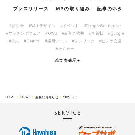
プレスリリース
MPの取り組み
記事のネタ
#補助金
#Webデザイン
#イベント
#GoogleWorkspace
#マッチングフェア
#GWS
#新年ご挨拶
#年賀状
#google
#求人
#Gemini
#採用ツール
#テレワーク
#ビデオ会議
#セミナー
全てを表示
+
HOME
NEWS
重要なお知らせ
2020年 夏季休業期間のお知らせ
SERVICE