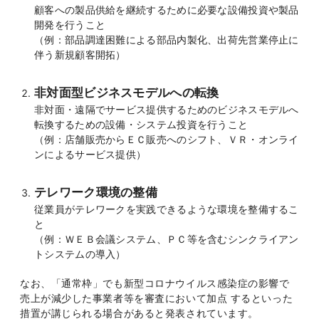
顧客への製品供給を継続するために必要な設備投資や製品
開発を行うこと
（例：部品調達困難による部品内製化、出荷先営業停止に
伴う新規顧客開拓）
非対面型ビジネスモデルへの転換
非対面・遠隔でサービス提供するためのビジネスモデルへ
転換するための設備・システム投資を行うこと
（例：店舗販売からＥＣ販売へのシフト、ＶＲ・オンライ
ンによるサービス提供）
テレワーク環境の整備
従業員がテレワークを実践できるような環境を整備するこ
と
（例：ＷＥＢ会議システム、ＰＣ等を含むシンクライアン
トシステムの導入）
なお、「通常枠」でも新型コロナウイルス感染症の影響で
売上が減少した事業者等を審査において加点 するといった
措置が講じられる場合があると発表されています。