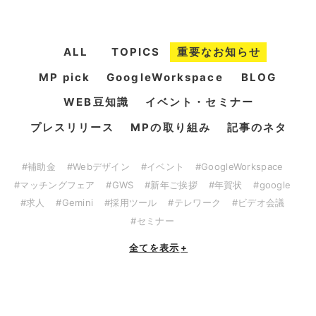
ALL
TOPICS
重要なお知らせ
MP pick
GoogleWorkspace
BLOG
WEB豆知識
イベント・セミナー
プレスリリース
MPの取り組み
記事のネタ
#補助金
#Webデザイン
#イベント
#GoogleWorkspace
#マッチングフェア
#GWS
#新年ご挨拶
#年賀状
#google
#求人
#Gemini
#採用ツール
#テレワーク
#ビデオ会議
#セミナー
全てを表示
+