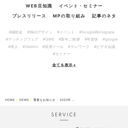
WEB豆知識
イベント・セミナー
プレスリリース
MPの取り組み
記事のネタ
#補助金
#Webデザイン
#イベント
#GoogleWorkspace
#マッチングフェア
#GWS
#新年ご挨拶
#年賀状
#google
#求人
#Gemini
#採用ツール
#テレワーク
#ビデオ会議
#セミナー
全てを表示
+
HOME
NEWS
重要なお知らせ
2020年 ゴールデンウィーク休業期間のお知らせ
SERVICE