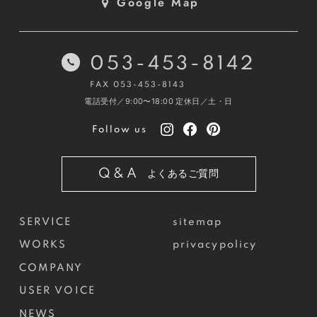
Google Map
053-453-8142
FAX 053-453-8143
電話受付／9:00〜18:00
定休日／土・日
Follow us
Q&A
よくあるご質問
SERVICE
sitemap
WORKS
privacypolicy
COMPANY
USER VOICE
NEWS