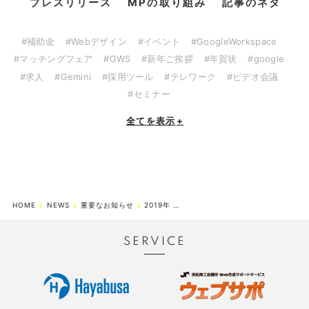
プレスリリース
MPの取り組み
記事のネタ
#補助金
#Webデザイン
#イベント
#GoogleWorkspace
#マッチングフェア
#GWS
#新年ご挨拶
#年賀状
#google
#求人
#Gemini
#採用ツール
#テレワーク
#ビデオ会議
#セミナー
全てを表示
+
HOME
NEWS
重要なお知らせ
2019年 ゴールデンウィーク休業期間のお知らせ
SERVICE