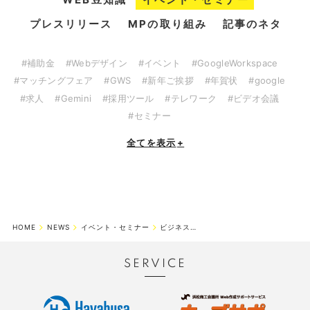
プレスリリース
MPの取り組み
記事のネタ
#補助金
#Webデザイン
#イベント
#GoogleWorkspace
#マッチングフェア
#GWS
#新年ご挨拶
#年賀状
#google
#求人
#Gemini
#採用ツール
#テレワーク
#ビデオ会議
#セミナー
全てを表示
+
HOME
NEWS
イベント・セミナー
ビジネスマッチングフェア in Hamamatsu 2018
SERVICE