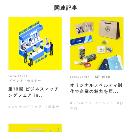
関連記事
｜
2026/07/15
｜
MP pick
2025/09/07
イベント・セミナー
オリジナルノベルティ制
第19回 ビジネスマッチ
作で企業の魅力を届...
ングフェア in...
#ノベルティ
#イベント
#お
#マッチングフェア
#展示会
年賀