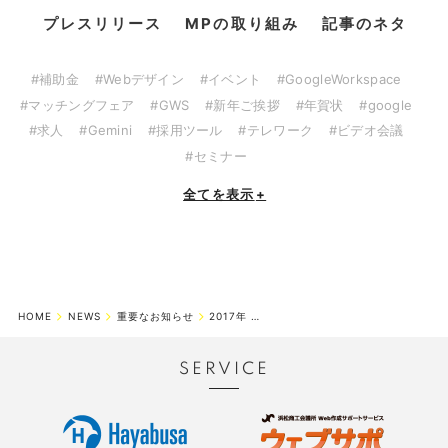
プレスリリース
MPの取り組み
記事のネタ
#補助金
#Webデザイン
#イベント
#GoogleWorkspace
#マッチングフェア
#GWS
#新年ご挨拶
#年賀状
#google
#求人
#Gemini
#採用ツール
#テレワーク
#ビデオ会議
#セミナー
全てを表示
+
HOME
NEWS
重要なお知らせ
2017年 夏季休業期間のお知らせ
SERVICE