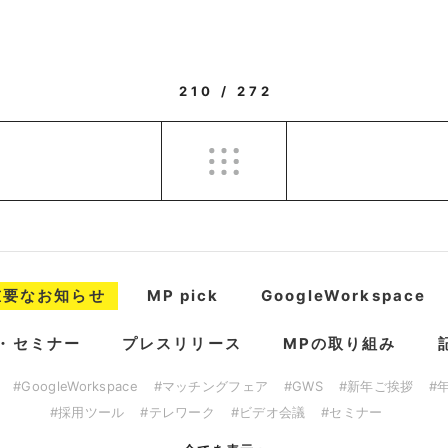
210 / 272
重要なお知らせ
MP pick
GoogleWorkspace
・セミナー
プレスリリース
MPの取り組み
#GoogleWorkspace
#マッチングフェア
#GWS
#新年ご挨拶
#
#採用ツール
#テレワーク
#ビデオ会議
#セミナー