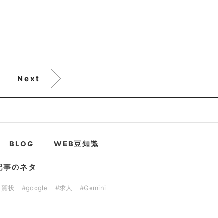
Next
BLOG
WEB豆知識
記事のネタ
年賀状
#google
#求人
#Gemini