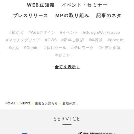
WEB豆知識
イベント・セミナー
プレスリリース
MPの取り組み
記事のネタ
#補助金
#Webデザイン
#イベント
#GoogleWorkspace
#マッチングフェア
#GWS
#新年ご挨拶
#年賀状
#google
#求人
#Gemini
#採用ツール
#テレワーク
#ビデオ会議
#セミナー
全てを表示
+
HOME
NEWS
重要なお知らせ
夏期休業期間のお知らせ
SERVICE