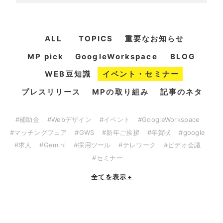
ALL
TOPICS
重要なお知らせ
MP pick
GoogleWorkspace
BLOG
WEB豆知識
イベント・セミナー
プレスリリース
MPの取り組み
記事のネタ
#補助金
#Webデザイン
#イベント
#GoogleWorkspace
#マッチングフェア
#GWS
#新年ご挨拶
#年賀状
#google
#求人
#Gemini
#採用ツール
#テレワーク
#ビデオ会議
#セミナー
全てを表示
+