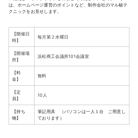
は、ホームページ運営のポイントなど、制作会社のマル秘テ
クニックをお見せします。
【開催日
毎月第２水曜日
時】
【開催場
浜松商工会議所101会議室
所】
【料
無料
金】
【定
10人
員】
【持ち
筆記用具 （パソコンは一人１台 ご用意し
物】
ております）