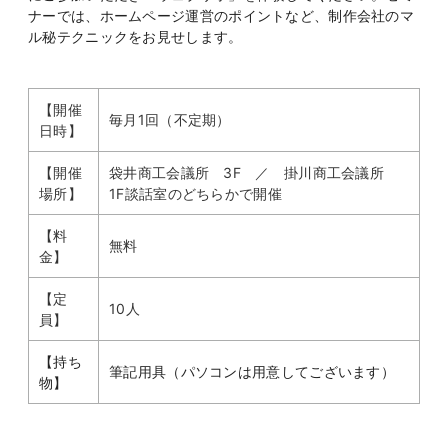
ナーでは、ホームページ運営のポイントなど、制作会社のマ
ル秘テクニックをお見せします。
【開催
毎月1回（不定期）
日時】
【開催
袋井商工会議所 3F ／ 掛川商工会議所
場所】
1F談​話室のどちらかで開催
【料
無料
金】
【定
10人
員】
【持ち
筆記用具（パソコンは用意してございます）
物】