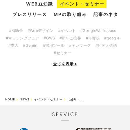
WEB豆知識
イベント・セミナー
プレスリリース
MPの取り組み
記事のネタ
#補助金
#Webデザイン
#イベント
#GoogleWorkspace
#マッチングフェア
#GWS
#新年ご挨拶
#年賀状
#google
#求人
#Gemini
#採用ツール
#テレワーク
#ビデオ会議
#セミナー
全てを表示
+
HOME
NEWS
イベント・セミナー
【袋井・掛川】 「ホームページ作成サービス・ウェブサポ」セミナー開催
SERVICE